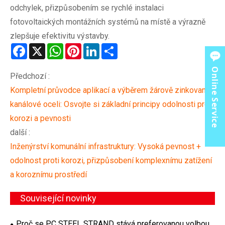
odchylek, přizpůsobením se rychlé instalaci
fotovoltaických montážních systémů na místě a výrazně
zlepšuje efektivitu výstavby.
Facebook
X
WhatsApp
Pinterest
LinkedIn
Share
Online Service
Předchozí :
Kompletní průvodce aplikací a výběrem žárově zinkované
kanálové oceli: Osvojte si základní principy odolnosti proti
korozi a pevnosti
další :
Inženýrství komunální infrastruktury: Vysoká pevnost +
odolnost proti korozi, přizpůsobení komplexnímu zatížení
a koroznímu prostředí
Související novinky
Proč se PC STEEL STRAND stává preferovanou volbou