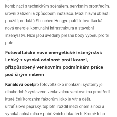
kombinaci s technickým scénářem, servisním prostředím,
úrovní zatížení a způsobem instalace. Mezi hlavní oblasti
použití produktů Shunchen Hongye patří fotovoltaická
nová energie, komunální infrastruktura a stavební
inženýrství. Níže jsou uvedeny přesné body výběru pro tři
pole:
Fotovoltaické nové energetické inženýrství:
Lehký + vysoká odolnost proti korozi,
přizpůsobený venkovním podmínkám práce
pod širým nebem
Kanálová ocel
pro fotovoltaické montážní systémy je
dlouhodobě vystaveno venkovnímu venkovnímu prostředí,
které čelí korozním faktorům, jako je vítr a déšť,
ultrafialové paprsky, teplotní rozdíl mezi dnem a nocí a
vysoká solná mlha v pobřežních oblastech. Kromě toho