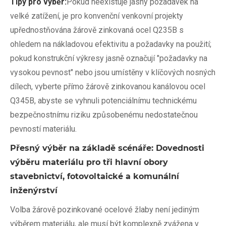
Tipy pro výběr:
Pokud neexistuje jasný požadavek na
velké zatížení, je pro konvenční venkovní projekty
upřednostňována žárově zinkovaná ocel Q235B s
ohledem na nákladovou efektivitu a požadavky na použití;
pokud konstrukční výkresy jasně označují "požadavky na
vysokou pevnost" nebo jsou umístěny v klíčových nosných
dílech, vyberte přímo žárově zinkovanou kanálovou ocel
Q345B, abyste se vyhnuli potenciálnímu technickému
bezpečnostnímu riziku způsobenému nedostatečnou
pevností materiálu.
Přesný výběr na základě scénáře: Dovednosti
výběru materiálu pro tři hlavní obory
stavebnictví, fotovoltaické a komunální
inženýrství
Volba žárově pozinkované ocelové žlaby není jediným
výběrem materiálu, ale musí být komplexně zvážena v