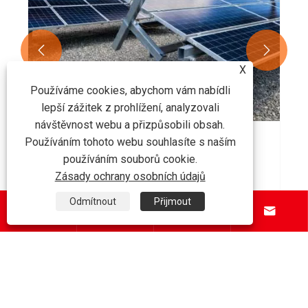


X
Používáme cookies, abychom vám nabídli
lepší zážitek z prohlížení, analyzovali
návštěvnost webu a přizpůsobili obsah.
Používáním tohoto webu souhlasíte s naším
Jak ocel průřezu Z zlepšuje konstrukční
používáním souborů cookie.
účinnost?
Zásady ochrany osobních údajů
Ukázat více >>
Odmítnout
Přijmout




O nás
Produkty
Kontaktujte nás