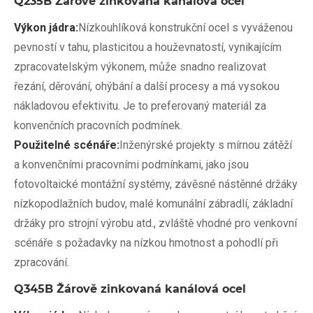
Q235B Žárově zinkovaná kanálová ocel
Výkon jádra:
Nízkouhlíková konstrukční ocel s vyváženou
pevností v tahu, plasticitou a houževnatostí, vynikajícím
zpracovatelským výkonem, může snadno realizovat
řezání, děrování, ohýbání a další procesy a má vysokou
nákladovou efektivitu. Je to preferovaný materiál za
konvenčních pracovních podmínek.
Použitelné scénáře:
Inženýrské projekty s mírnou zátěží
a konvenčními pracovními podmínkami, jako jsou
fotovoltaické montážní systémy, závěsné nástěnné držáky
nízkopodlažních budov, malé komunální zábradlí, základní
držáky pro strojní výrobu atd., zvláště vhodné pro venkovní
scénáře s požadavky na nízkou hmotnost a pohodlí při
zpracování.
Q345B Žárově zinkovaná kanálová ocel