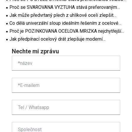
pro moderní aplikace předpjatého betonu
Proč se SVAŘOVANÁ VÝZTUHA stává preferovaným
řešením výztuže pro moderní stavební projekty
Jak může předvrtaný plech z uhlíkové oceli zlepšit
efektivitu a přesnost v moderních průmyslových
Co dělá univerzální sloup ideálním řešením z ocelové
projektech?
konstrukce pro moderní stavební projekty
Proč je POZINKOVANÁ OCELOVÁ MŘÍŽKA nejchytřejší
volbou pro průmyslové podlahy a projekty infrastruktury
Jak předpínací ocelový drát zlepšuje moderní
konstrukční inženýrství?
Nechte mi zprávu