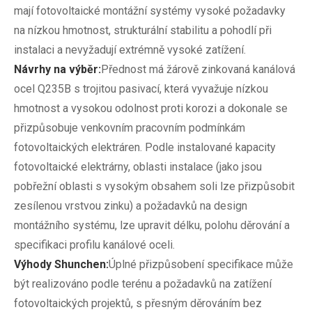
mají fotovoltaické montážní systémy vysoké požadavky
na nízkou hmotnost, strukturální stabilitu a pohodlí při
instalaci a nevyžadují extrémně vysoké zatížení.
Návrhy na výběr:
Přednost má žárově zinkovaná kanálová
ocel Q235B s trojitou pasivací, která vyvažuje nízkou
hmotnost a vysokou odolnost proti korozi a dokonale se
přizpůsobuje venkovním pracovním podmínkám
fotovoltaických elektráren. Podle instalované kapacity
fotovoltaické elektrárny, oblasti instalace (jako jsou
pobřežní oblasti s vysokým obsahem soli lze přizpůsobit
zesílenou vrstvou zinku) a požadavků na design
montážního systému, lze upravit délku, polohu děrování a
specifikaci profilu kanálové oceli.
Výhody Shunchen:
Úplné přizpůsobení specifikace může
být realizováno podle terénu a požadavků na zatížení
fotovoltaických projektů, s přesným děrováním bez