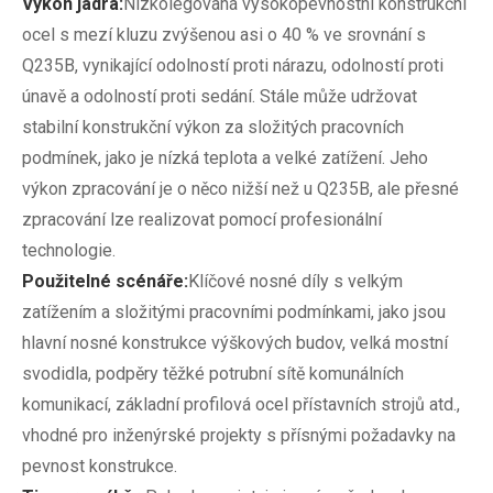
Výkon jádra:
Nízkolegovaná vysokopevnostní konstrukční
ocel s mezí kluzu zvýšenou asi o 40 % ve srovnání s
Q235B, vynikající odolností proti nárazu, odolností proti
únavě a odolností proti sedání. Stále může udržovat
stabilní konstrukční výkon za složitých pracovních
podmínek, jako je nízká teplota a velké zatížení. Jeho
výkon zpracování je o něco nižší než u Q235B, ale přesné
zpracování lze realizovat pomocí profesionální
technologie.
Použitelné scénáře:
Klíčové nosné díly s velkým
zatížením a složitými pracovními podmínkami, jako jsou
hlavní nosné konstrukce výškových budov, velká mostní
svodidla, podpěry těžké potrubní sítě komunálních
komunikací, základní profilová ocel přístavních strojů atd.,
vhodné pro inženýrské projekty s přísnými požadavky na
pevnost konstrukce.