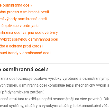
je osmihranná ocel?
obní proces osmihranné oceli
vní výhody osmihranné oceli
né aplikace v průmyslu
hranná ocel vs. jiné ocelové tvary
 vybrat správnou osmihrannou ocel
ba a ochrana proti korozi
oucí trendy v osmihranné oceli
Q
e osmihranná ocel?
anná ocel označuje ocelové výrobky vyrobené s osmistranným pr
ých trubek, osmihranná ocel kombinuje lepší mechanický výkon s
í při dynamickém zatížení.
anná struktura rozděluje napětí rovnoměrněji na více povrchů. Dík
ovací systémy, stožáry s vysokými stožáry, telekomunikační věže 