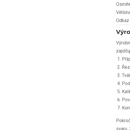
Osmihr
Většin
Odkaz 
Výro
Výrobn
zajišť
Pří
Řez
Tvá
Pod
Kali
Pov
Kont
Pokroči
svaru.