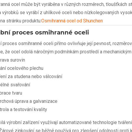
anná ocel může být vyráběna v různých rozměrech, tloušťkách stě
a výrobků se vyrábí z uhlíkové oceli nebo nízkolegovaných vyso
na stránku produktu:
Osmihranná ocel od Shunchen
bní proces osmihranné oceli
í proces osmihranné oceli přímo ovlivňuje její pevnost, rozměro
uje, že ocel odolá náročným podmínkám prostředí a mechanický
prava surovin
ání ocelového plechu
ření za studena nebo válcování
élné svařování
brace tvaru
rchová úprava a galvanizace
rola a testování kvality
lá výrobní zařízení využívají automatizované technologie tváření 
 Žárové zinkování se běžně používá pro zlepšení odolnosti proti k