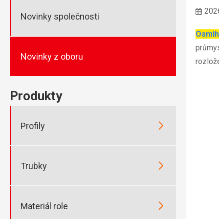
202
Novinky společnosti
Osmih
průmysl
Novinky z oboru
rozlož
Produkty

Profily

Trubky

Materiál role