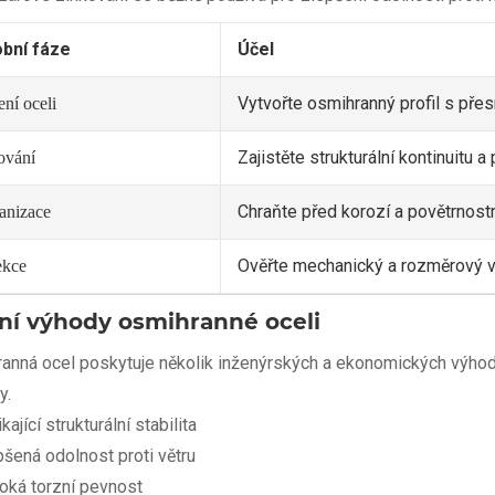
bní fáze
Účel
Vytvořte osmihranný profil s pře
ní oceli
Zajistěte strukturální kontinuitu a
ování
Chraňte před korozí a povětrnostn
anizace
Ověřte mechanický a rozměrový 
ekce
ní výhody osmihranné oceli
anná ocel poskytuje několik inženýrských a ekonomických výhod,
y.
kající strukturální stabilita
pšená odolnost proti větru
oká torzní pevnost