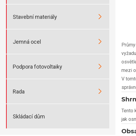

Stavební materiály

Jemná ocel
Průmys
vyžadu
osvětl

Podpora fotovoltaiky
mezi o
V tomt
správn

Rada
Shrn
Tento 
Skládací dům
jak os
Obs