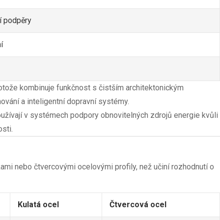
í podpěry
í
rotože kombinuje funkčnost s čistším architektonickým
vání a inteligentní dopravní systémy.
žívají v systémech podpory obnovitelných zdrojů energie kvůli
sti.
ami nebo čtvercovými ocelovými profily, než učiní rozhodnutí o
Kulatá ocel
Čtvercová ocel