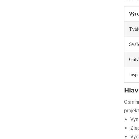
Výro
Tváře
Svař
Galv
Insp
Hlav
Osmihr
projekt
Vyni
Zle
Vys