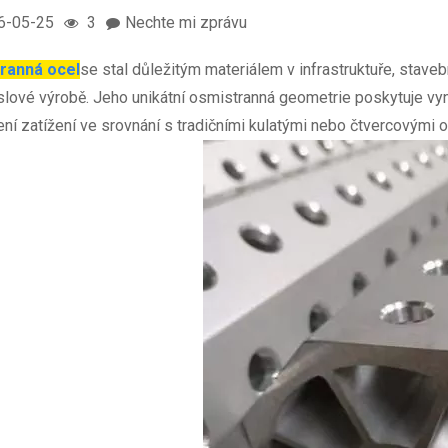
6-05-25
3
Nechte mi zprávu
ranná ocel
se stal důležitým materiálem v infrastruktuře, staveb
ové výrobě. Jeho unikátní osmistranná geometrie poskytuje vynikají
ení zatížení ve srovnání s tradičními kulatými nebo čtvercovými o