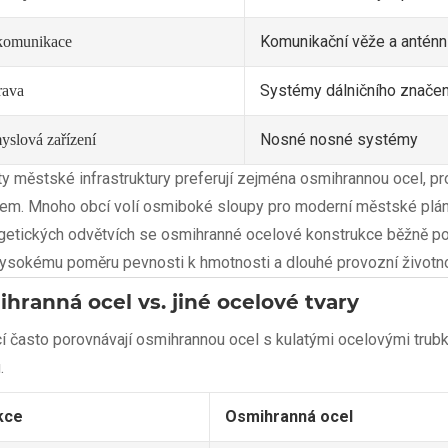
Komunikační věže a anténn
komunikace
Systémy dálničního značen
rava
Nosné nosné systémy
yslová zařízení
ty městské infrastruktury preferují zejména osmihrannou ocel, p
em. Mnoho obcí volí osmiboké sloupy pro moderní městské pláno
getických odvětvích se osmihranné ocelové konstrukce běžně pou
 vysokému poměru pevnosti k hmotnosti a dlouhé provozní životno
hranná ocel vs. jiné ocelové tvary
cí často porovnávají osmihrannou ocel s kulatými ocelovými trubk
.
kce
Osmihranná ocel