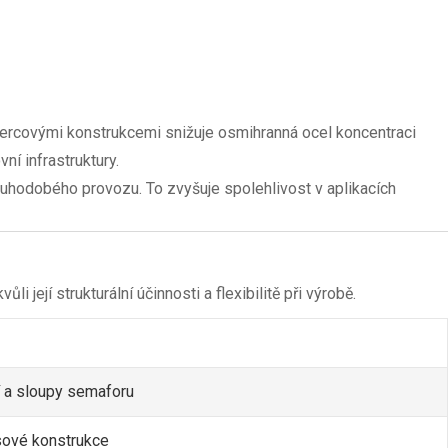
vercovými konstrukcemi snižuje osmihranná ocel koncentraci
ní infrastruktury.
ouhodobého provozu. To zvyšuje spolehlivost v aplikacích
její strukturální účinnosti a flexibilitě při výrobě.
í a sloupy semaforu
osové konstrukce