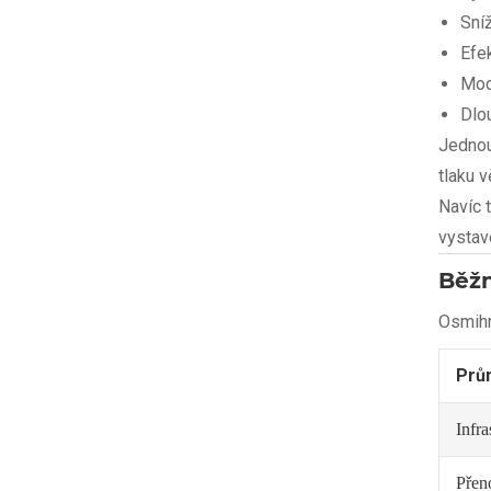
Sní
Efek
Mod
Dlo
Jednou
tlaku v
Navíc 
vystav
Běžn
Osmihra
Prů
Infra
Přen