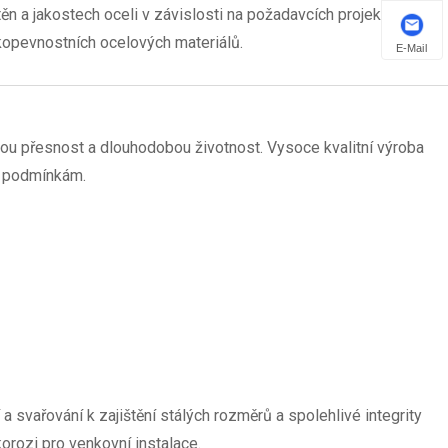
n a jakostech oceli v závislosti na požadavcích projektu.
kopevnostních ocelových materiálů.
E-Mail
vou přesnost a dlouhodobou životnost. Vysoce kvalitní výroba
m podmínkám.
a svařování k zajištění stálých rozměrů a spolehlivé integrity
orozi pro venkovní instalace.