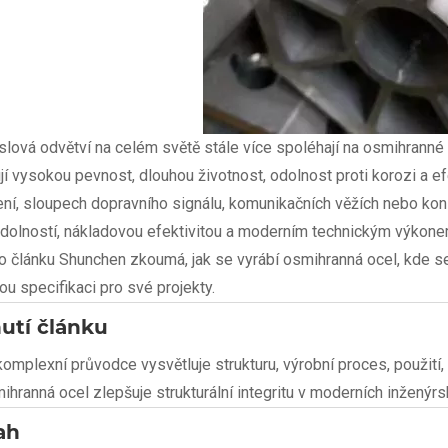
lová odvětví na celém světě stále více spoléhají na osmihranné oc
jí vysokou pevnost, dlouhou životnost, odolnost proti korozi a e
ení, sloupech dopravního signálu, komunikačních věžích nebo kon
dolností, nákladovou efektivitou a moderním technickým výkone
o článku Shunchen zkoumá, jak se vyrábí osmihranná ocel, kde se b
ou specifikaci pro své projekty.
utí článku
komplexní průvodce vysvětluje strukturu, výrobní proces, použití
mihranná ocel zlepšuje strukturální integritu v moderních inženýr
ah