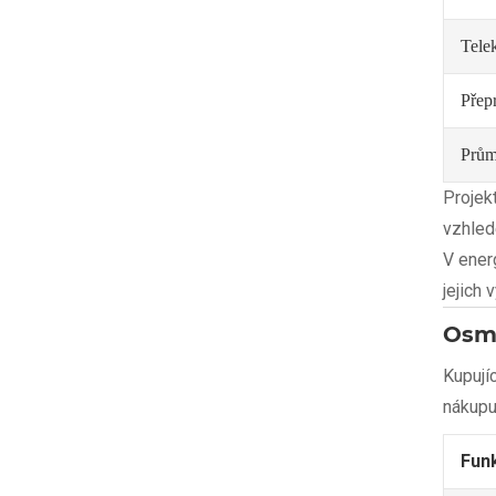
Tele
Přep
Prům
Projek
vzhled
V ener
jejich
Osmi
Kupují
nákupu
Fun