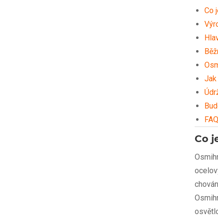
Co 
Výr
Hla
Běž
Osmi
Jak
Údrž
Bud
FA
Co j
Osmihr
ocelov
chován
Osmihr
osvětl