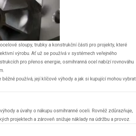
elové sloupy, trubky a konstrukční části pro projekty, které
fektivní výrobu. Ať už se používá v systémech veřejného
strukcích pro přenos energie, osmihranná ocel nabízí rovnováhu
m.
ěžně používá, její klíčové výhody a jak si kupující mohou vybrat
, výhody a úvahy o nákupu osmihranné oceli. Rovněž zdůrazňuje,
ských projektech a zároveň snižuje náklady na údržbu a provoz.