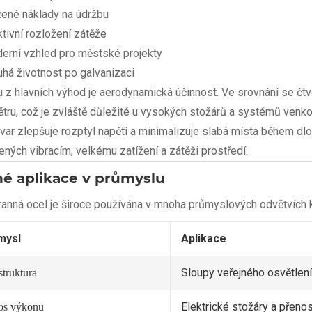
žené náklady na údržbu
tivní rozložení zátěže
erní vzhled pro městské projekty
uhá životnost po galvanizaci
 z hlavních výhod je aerodynamická účinnost. Ve srovnání se čt
ětru, což je zvláště důležité u vysokých stožárů a systémů venkov
tvar zlepšuje rozptyl napětí a minimalizuje slabá místa během dl
ených vibracím, velkému zatížení a zátěži prostředí.
é aplikace v průmyslu
nná ocel je široce používána v mnoha průmyslových odvětvích kvůli 
mysl
Aplikace
Sloupy veřejného osvětlen
struktura
Elektrické stožáry a přen
os výkonu