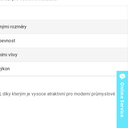
snými rozměry
 pevnost
ími vlivy
výkon
Online Service
 díky kterým je vysoce atraktivní pro moderní průmyslové