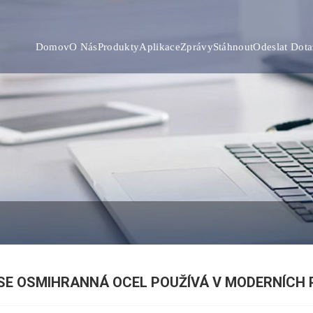
Domov
O Nás
Produkty
Aplikace
Zprávy
Stáhnout
Odeslat Dota
SE OSMIHRANNÁ OCEL POUŽÍVÁ V MODERNÍC