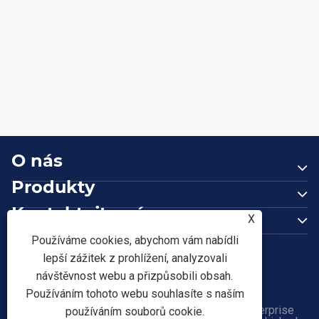
Jak může předvrtaný plech z uhlíkové oceli
zlepšit efektivitu a přesnost v moderních
průmyslových projektech?
Ukázat více >>
O nás
Produkty
Kontaktujte nás
X
NÁSLEDUJ NÁS
Používáme cookies, abychom vám nabídli
lepší zážitek z prohlížení, analyzovali
návštěvnost webu a přizpůsobili obsah.
Používáním tohoto webu souhlasíte s naším
Copyright © 2026 Tianjin Shunchen Hongye Enterprise
používáním souborů cookie.