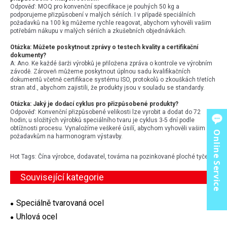
Odpověď: MOQ pro konvenční specifikace je pouhých 50 kg a
podporujeme přizpůsobení v malých sériích. I v případě speciálních
požadavků na 100 kg můžeme rychle reagovat, abychom vyhověli vašim
potřebám nákupu v malých sériích a zkušebních objednávkách.
Otázka: Můžete poskytnout zprávy o testech kvality a certifikační
dokumenty?
A: Ano. Ke každé šarži výrobků je přiložena zpráva o kontrole ve výrobním
závodě. Zároveň můžeme poskytnout úplnou sadu kvalifikačních
dokumentů včetně certifikace systému ISO, protokolů o zkouškách třetích
stran atd., abychom zajistili, že produkty jsou v souladu se standardy.
Otázka: Jaký je dodací cyklus pro přizpůsobené produkty?
Odpověď: Konvenční přizpůsobené velikosti lze vyrobit a dodat do 72
hodin; u složitých výrobků speciálního tvaru je cyklus 3-5 dní podle
obtížnosti procesu. Vynaložíme veškeré úsilí, abychom vyhověli vašim
Online Service
požadavkům na harmonogram výstavby.
Hot Tags: Čína výrobce, dodavatel, továrna na pozinkované ploché tyče
Související kategorie
Speciálně tvarovaná ocel
Úhlová ocel