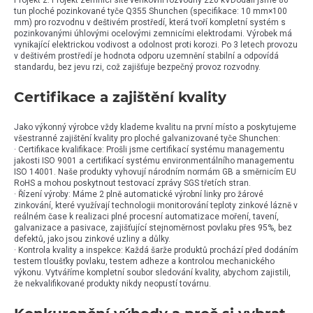
Projekt 2: Projekt zemnící sítě venkovní rozvodny 220 kVDodali jsme 80
tun ploché pozinkované tyče Q355 Shunchen (specifikace: 10 mm×100
mm) pro rozvodnu v deštivém prostředí, která tvoří kompletní systém s
pozinkovanými úhlovými ocelovými zemnicími elektrodami. Výrobek má
vynikající elektrickou vodivost a odolnost proti korozi. Po 3 letech provozu
v deštivém prostředí je hodnota odporu uzemnění stabilní a odpovídá
standardu, bez jevu rzi, což zajišťuje bezpečný provoz rozvodny.
Certifikace a zajištění kvality
Jako výkonný výrobce vždy klademe kvalitu na první místo a poskytujeme
všestranné zajištění kvality pro ploché galvanizované tyče Shunchen:
· Certifikace kvalifikace: Prošli jsme certifikací systému managementu
jakosti ISO 9001 a certifikací systému environmentálního managementu
ISO 14001. Naše produkty vyhovují národním normám GB a směrnicím EU
RoHS a mohou poskytnout testovací zprávy SGS třetích stran.
· Řízení výroby: Máme 2 plně automatické výrobní linky pro žárové
zinkování, které využívají technologii monitorování teploty zinkové lázně v
reálném čase k realizaci plné procesní automatizace moření, tavení,
galvanizace a pasivace, zajišťující stejnoměrnost povlaku přes 95%, bez
defektů, jako jsou zinkové uzliny a důlky.
· Kontrola kvality a inspekce: Každá šarže produktů prochází před dodáním
testem tloušťky povlaku, testem adheze a kontrolou mechanického
výkonu. Vytváříme kompletní soubor sledování kvality, abychom zajistili,
že nekvalifikované produkty nikdy neopustí továrnu.