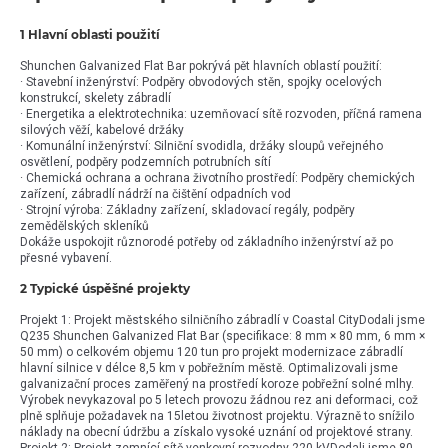
1 Hlavní oblasti použití
Shunchen Galvanized Flat Bar pokrývá pět hlavních oblastí použití:
· Stavební inženýrství: Podpěry obvodových stěn, spojky ocelových
konstrukcí, skelety zábradlí
· Energetika a elektrotechnika: uzemňovací sítě rozvoden, příčná ramena
silových věží, kabelové držáky
· Komunální inženýrství: Silniční svodidla, držáky sloupů veřejného
osvětlení, podpěry podzemních potrubních sítí
· Chemická ochrana a ochrana životního prostředí: Podpěry chemických
zařízení, zábradlí nádrží na čištění odpadních vod
· Strojní výroba: Základny zařízení, skladovací regály, podpěry
zemědělských skleníků
Dokáže uspokojit různorodé potřeby od základního inženýrství až po
přesné vybavení.
2 Typické úspěšné projekty
Projekt 1: Projekt městského silničního zábradlí v Coastal CityDodali jsme
Q235 Shunchen Galvanized Flat Bar (specifikace: 8 mm × 80 mm, 6 mm ×
50 mm) o celkovém objemu 120 tun pro projekt modernizace zábradlí
hlavní silnice v délce 8,5 km v pobřežním městě. Optimalizovali jsme
galvanizační proces zaměřený na prostředí koroze pobřežní solné mlhy.
Výrobek nevykazoval po 5 letech provozu žádnou rez ani deformaci, což
plně splňuje požadavek na 15letou životnost projektu. Výrazně to snížilo
náklady na obecní údržbu a získalo vysoké uznání od projektové strany.