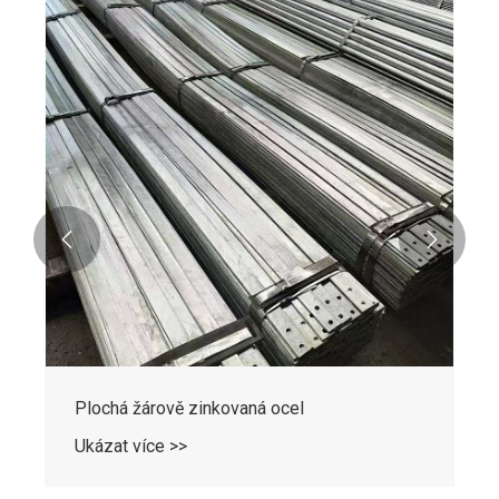


Plochá žárově zinkovaná ocel
Ukázat více >>