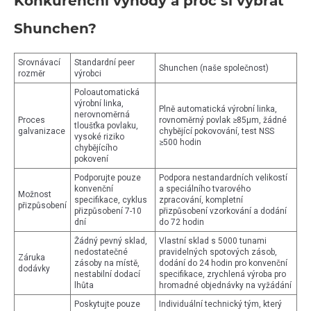
Konkurenční výhody a proč si vybrat
Shunchen?
Srovnávací
Standardní peer
Shunchen (naše společnost)
rozměr
výrobci
Poloautomatická
výrobní linka,
Plně automatická výrobní linka,
nerovnoměrná
Proces
rovnoměrný povlak ≥85μm, žádné
tloušťka povlaku,
galvanizace
chybějící pokovování, test NSS
vysoké riziko
≥500 hodin
chybějícího
pokovení
Podporujte pouze
Podpora nestandardních velikostí
konvenční
a speciálního tvarového
Možnost
specifikace, cyklus
zpracování, kompletní
přizpůsobení
přizpůsobení 7-10
přizpůsobení vzorkování a dodání
dní
do 72 hodin
Žádný pevný sklad,
Vlastní sklad s 5000 tunami
nedostatečné
pravidelných spotových zásob,
Záruka
zásoby na místě,
dodání do 24 hodin pro konvenční
dodávky
nestabilní dodací
specifikace, zrychlená výroba pro
lhůta
hromadné objednávky na vyžádání
Poskytujte pouze
Individuální technický tým, který