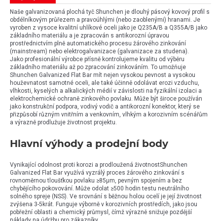
Naše galvanizovaná plochá tyč Shunchen je dlouhý pásový kovový profil s
obdélníkovým průřezem a pravoúhlými (nebo zaoblenými) hranami. Je
vyroben z vysoce kvalitní uhlíkové oceli jako je Q235A/B a Q355A/B jako
základního materiálu a je zpracován s antikorozní úpravou
prostřednictvím plně automatického procesu žárového zinkování
(mainstream) nebo elektrogalvanizace (galvanizace za studena).
Jako profesionální výrobce přísně kontrolujeme kvalitu od výběru
základního materiálu až po zpracování zinkováním. To umožňuje
Shunchen Galvanized Flat Bar mít nejen vysokou pevnost a vysokou
houževnatost samotné oceli, ale také účinně odolávat erozi vzduchu,
vlhkosti, kyselých a alkalických médií v závislosti na fyzikální izolaci a
elektrochemické ochraně zinkového povlaku. Může být široce používán
jako konstrukční podpora, vodivý vodič a antikorozní konektor, který se
přizpůsobí různým vnitřním a venkovním, vlhkým a korozivním scénářům
a výrazně prodlužuje životnost projektu.
Hlavní výhody a prodejní body
Vynikající odolnost proti korozi a prodloužená životnostShunchen
Galvanized Flat Bar využívá vyzrálý proces žárového zinkování s
rovnoměrnou tloušťkou povlaku ≥85μm, pevným spojením a bez
chybějícího pokovování. Může odolat ≥500 hodin testu neutrálního
solného spreje (NSS). Ve srovnání s běžnou holou ocelí je její životnost
zvýšena 3-5krát. Funguje výborně v korozivních prostředích, jako jsou
pobřežní oblasti a chemický průmysl, čímž výrazně snižuje pozdější
náklady na údržbu pro zákazníky.