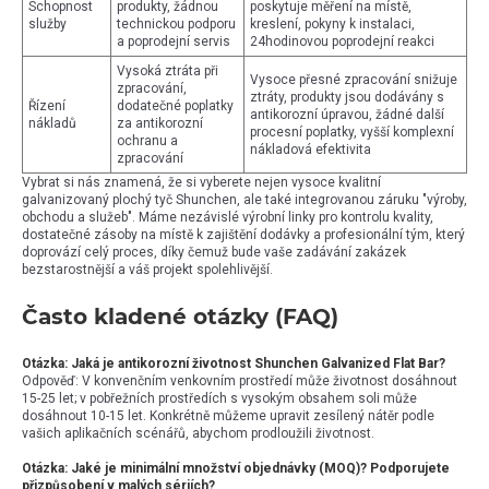
Schopnost
produkty, žádnou
poskytuje měření na místě,
služby
technickou podporu
kreslení, pokyny k instalaci,
a poprodejní servis
24hodinovou poprodejní reakci
Vysoká ztráta při
Vysoce přesné zpracování snižuje
zpracování,
ztráty, produkty jsou dodávány s
Řízení
dodatečné poplatky
antikorozní úpravou, žádné další
nákladů
za antikorozní
procesní poplatky, vyšší komplexní
ochranu a
nákladová efektivita
zpracování
Vybrat si nás znamená, že si vyberete nejen vysoce kvalitní
galvanizovaný plochý tyč Shunchen, ale také integrovanou záruku "výroby,
obchodu a služeb". Máme nezávislé výrobní linky pro kontrolu kvality,
dostatečné zásoby na místě k zajištění dodávky a profesionální tým, který
doprovází celý proces, díky čemuž bude vaše zadávání zakázek
bezstarostnější a váš projekt spolehlivější.
Často kladené otázky (FAQ)
Otázka: Jaká je antikorozní životnost Shunchen Galvanized Flat Bar?
Odpověď: V konvenčním venkovním prostředí může životnost dosáhnout
15-25 let; v pobřežních prostředích s vysokým obsahem soli může
dosáhnout 10-15 let. Konkrétně můžeme upravit zesílený nátěr podle
vašich aplikačních scénářů, abychom prodloužili životnost.
Otázka: Jaké je minimální množství objednávky (MOQ)? Podporujete
přizpůsobení v malých sériích?