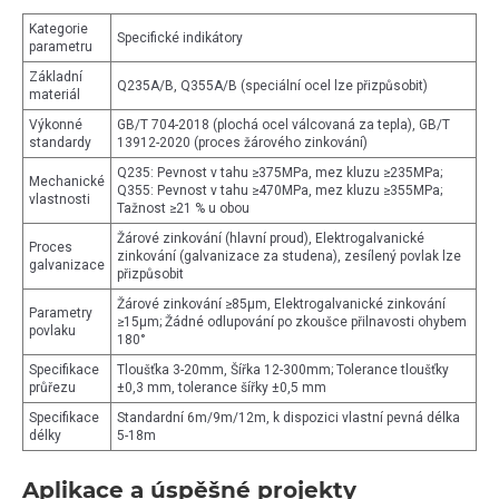
Kategorie
Specifické indikátory
parametru
Základní
Q235A/B, Q355A/B (speciální ocel lze přizpůsobit)
materiál
Výkonné
GB/T 704-2018 (plochá ocel válcovaná za tepla), GB/T
standardy
13912-2020 (proces žárového zinkování)
Q235: Pevnost v tahu ≥375MPa, mez kluzu ≥235MPa;
Mechanické
Q355: Pevnost v tahu ≥470MPa, mez kluzu ≥355MPa;
vlastnosti
Tažnost ≥21 % u obou
Žárové zinkování (hlavní proud), Elektrogalvanické
Proces
zinkování (galvanizace za studena), zesílený povlak lze
galvanizace
přizpůsobit
Žárové zinkování ≥85μm, Elektrogalvanické zinkování
Parametry
≥15μm; Žádné odlupování po zkoušce přilnavosti ohybem
povlaku
180°
Specifikace
Tloušťka 3-20mm, Šířka 12-300mm; Tolerance tloušťky
průřezu
±0,3 mm, tolerance šířky ±0,5 mm
Specifikace
Standardní 6m/9m/12m, k dispozici vlastní pevná délka
délky
5-18m
Aplikace a úspěšné projekty