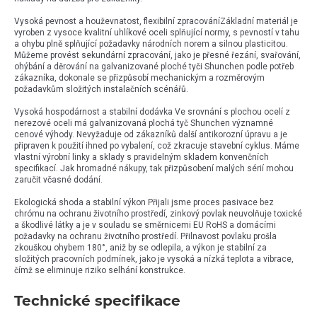
Vysoká pevnost a houževnatost, flexibilní zpracováníZákladní materiál je
vyroben z vysoce kvalitní uhlíkové oceli splňující normy, s pevností v tahu
a ohybu plně splňující požadavky národních norem a silnou plasticitou.
Můžeme provést sekundární zpracování, jako je přesné řezání, svařování,
ohýbání a děrování na galvanizované ploché tyči Shunchen podle potřeb
zákazníka, dokonale se přizpůsobí mechanickým a rozměrovým
požadavkům složitých instalačních scénářů.
Vysoká hospodárnost a stabilní dodávka Ve srovnání s plochou ocelí z
nerezové oceli má galvanizovaná plochá tyč Shunchen významné
cenové výhody. Nevyžaduje od zákazníků další antikorozní úpravu a je
připraven k použití ihned po vybalení, což zkracuje stavební cyklus. Máme
vlastní výrobní linky a sklady s pravidelným skladem konvenčních
specifikací. Jak hromadné nákupy, tak přizpůsobení malých sérií mohou
zaručit včasné dodání.
Ekologická shoda a stabilní výkon Přijali jsme proces pasivace bez
chrómu na ochranu životního prostředí, zinkový povlak neuvolňuje toxické
a škodlivé látky a je v souladu se směrnicemi EU RoHS a domácími
požadavky na ochranu životního prostředí. Přilnavost povlaku prošla
zkouškou ohybem 180°, aniž by se odlepila, a výkon je stabilní za
složitých pracovních podmínek, jako je vysoká a nízká teplota a vibrace,
čímž se eliminuje riziko selhání konstrukce.
Technické specifikace