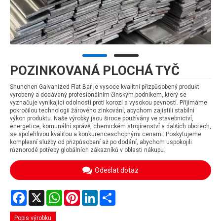
POZINKOVANÁ PLOCHÁ TYČ
Shunchen Galvanized Flat Bar je vysoce kvalitní přizpůsobený produkt
vyrobený a dodávaný profesionálním čínským podnikem, který se
vyznačuje vynikající odolností proti korozi a vysokou pevností. Přijímáme
pokročilou technologii žárového zinkování, abychom zajistili stabilní
výkon produktu. Naše výrobky jsou široce používány ve stavebnictví,
energetice, komunální správě, chemickém strojírenství a dalších oborech,
se spolehlivou kvalitou a konkurenceschopnými cenami. Poskytujeme
komplexní služby od přizpůsobení až po dodání, abychom uspokojili
různorodé potřeby globálních zákazníků v oblasti nákupu.
Odeslat dotaz
Facebook
X
WhatsApp
Pinterest
LinkedIn
Share
Popis výrobku