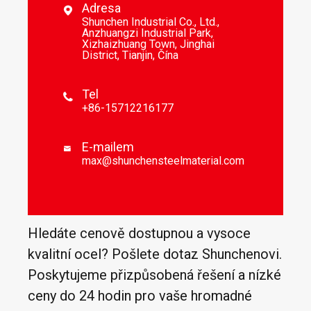
Adresa

Shunchen Industrial Co., Ltd.,
Anzhuangzi Industrial Park,
Xizhaizhuang Town, Jinghai
District, Tianjin, Čína
Tel

+86-15712216177
E-mailem

max@shunchensteelmaterial.com
Hledáte cenově dostupnou a vysoce
kvalitní ocel? Pošlete dotaz Shunchenovi.
Poskytujeme přizpůsobená řešení a nízké
ceny do 24 hodin pro vaše hromadné