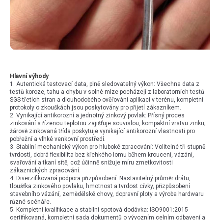
Hlavní výhody
1. Autentická testovací data, plně sledovatelný výkon: Všechna data z
testů koroze, tahu a ohybu v solné mlze pocházejí z laboratorních testů
SGS třetích stran a dlouhodobého ověřování aplikací v terénu, kompletní
protokoly o zkouškách jsou poskytovány pro přijetí zákazníkem.
2. Vynikající antikorozní a jednotný zinkový povlak: Přísný proces
zinkování s řízenou teplotou zajišťuje souvislou, kompaktní vrstvu zinku;
žárově zinkovaná třída poskytuje vynikající antikorozní vlastnosti pro
pobřežní a vlhké venkovní prostředí.
3. Stabilní mechanický výkon pro hluboké zpracování: Volitelné tři stupně
tvrdosti, dobrá flexibilita bez křehkého lomu během kroucení, vázání,
svařování a tkaní sítě, což účinně snižuje míru zmetkovitosti
zákaznických zpracování.
4. Diverzifikovaná podpora přizpůsobení: Nastavitelný průměr drátu,
tloušťka zinkového povlaku, hmotnost a tvrdost cívky, přizpůsobení
stavebního vázání, zemědělské chovy, dopravní ploty a výroba hardwaru
různé scénáře.
5. Kompletní kvalifikace a stabilní spotová dodávka: ISO9001:2015
certifikovaná, kompletní sada dokumentů o vývozním celním odbavení a