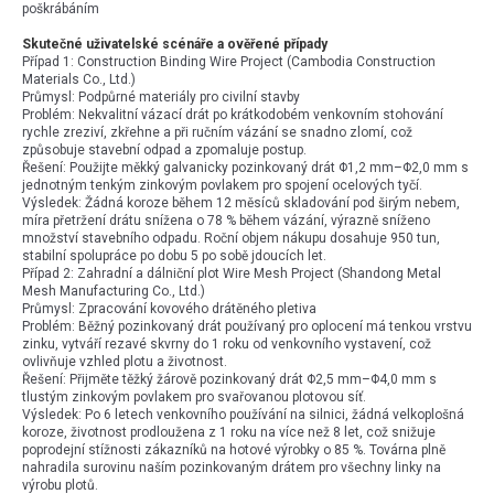
poškrábáním
Skutečné uživatelské scénáře a ověřené případy
Případ 1: Construction Binding Wire Project (Cambodia Construction
Materials Co., Ltd.)
Průmysl: Podpůrné materiály pro civilní stavby
Problém: Nekvalitní vázací drát po krátkodobém venkovním stohování
rychle zreziví, zkřehne a při ručním vázání se snadno zlomí, což
způsobuje stavební odpad a zpomaluje postup.
Řešení: Použijte měkký galvanicky pozinkovaný drát Φ1,2 mm–Φ2,0 mm s
jednotným tenkým zinkovým povlakem pro spojení ocelových tyčí.
Výsledek: Žádná koroze během 12 měsíců skladování pod širým nebem,
míra přetržení drátu snížena o 78 % během vázání, výrazně sníženo
množství stavebního odpadu. Roční objem nákupu dosahuje 950 tun,
stabilní spolupráce po dobu 5 po sobě jdoucích let.
Případ 2: Zahradní a dálniční plot Wire Mesh Project (Shandong Metal
Mesh Manufacturing Co., Ltd.)
Průmysl: Zpracování kovového drátěného pletiva
Problém: Běžný pozinkovaný drát používaný pro oplocení má tenkou vrstvu
zinku, vytváří rezavé skvrny do 1 roku od venkovního vystavení, což
ovlivňuje vzhled plotu a životnost.
Řešení: Přijměte těžký žárově pozinkovaný drát Φ2,5 mm–Φ4,0 mm s
tlustým zinkovým povlakem pro svařovanou plotovou síť.
Výsledek: Po 6 letech venkovního používání na silnici, žádná velkoplošná
koroze, životnost prodloužena z 1 roku na více než 8 let, což snižuje
poprodejní stížnosti zákazníků na hotové výrobky o 85 %. Továrna plně
nahradila surovinu naším pozinkovaným drátem pro všechny linky na
výrobu plotů.