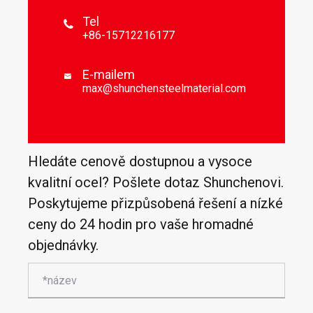
Tel

+86-15712216177
E-mailem

max@shunchensteelmaterial.com
Hledáte cenově dostupnou a vysoce
kvalitní ocel? Pošlete dotaz Shunchenovi.
Poskytujeme přizpůsobená řešení a nízké
ceny do 24 hodin pro vaše hromadné
objednávky.