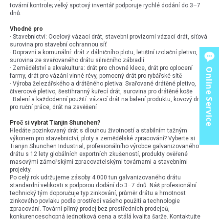
tovární kontrole; velký spotový inventář podporuje rychlé dodání do 3–7
dnů.
Vhodné pro
· Stavebnictví: Ocelový vázací drát, stavební provizorní vázací drát, síťová
surovina pro stavební ochrannou síť
· Dopravní a komunální: drát z dálničního plotu, letištní izolační pletivo,
surovina ze svařovaného drátu silničního zábradlí
· Zemědělství a akvakultura: drát pro chovné klece, drát pro oplocení
Online Service
farmy, drát pro vázání vinné révy, pomocný drát pro rybářské sítě
· Výroba železářského a drátěného pletiva: Svařované drátěné pletivo,
čtvercové pletivo, šestihranný kuřecí drát, surovina pro drátěné koše
· Balení a každodenní použití: vázací drát na balení produktu, kovový drát
pro ruční práce, drát na zavěšení
Proč si vybrat Tianjin Shunchen?
Hledáte pozinkovaný drát s dlouhou životností a stabilním tažným
výkonem pro stavebnictví, ploty a zemědělské zpracování? Vyberte si
Tianjin Shunchen Industrial, profesionálního výrobce galvanizovaného
drátu s 12 lety globálních exportních zkušeností, produkty ověřené
masovými zámořskými zpracovatelskými továrnami a stavebními
projekty.
Po celý rok udržujeme zásoby 4 000 tun galvanizovaného drátu
standardní velikosti s podporou dodání do 3–7 dnů. Náš profesionální
technický tým doporučuje typ zinkování, průměr drátu a hmotnost
zinkového povlaku podle prostředí vašeho použití a technologie
zpracování. Tovární přímý prodej bez prostředních prodejců,
konkurenceschopná jednotková cena a stálá kvalita šarže. Kontaktujte