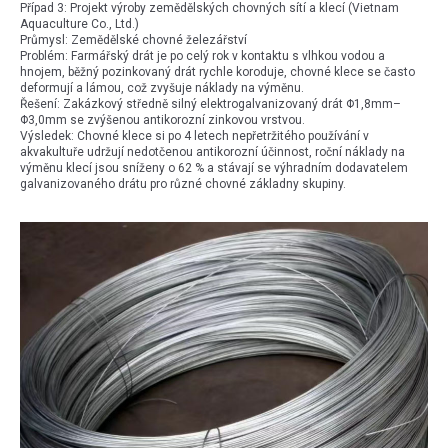
Případ 3: Projekt výroby zemědělských chovných sítí a klecí (Vietnam
Aquaculture Co., Ltd.)
Průmysl: Zemědělské chovné železářství
Problém: Farmářský drát je po celý rok v kontaktu s vlhkou vodou a
hnojem, běžný pozinkovaný drát rychle koroduje, chovné klece se často
deformují a lámou, což zvyšuje náklady na výměnu.
Řešení: Zakázkový středně silný elektrogalvanizovaný drát Φ1,8mm–
Φ3,0mm se zvýšenou antikorozní zinkovou vrstvou.
Výsledek: Chovné klece si po 4 letech nepřetržitého používání v
akvakultuře udržují nedotčenou antikorozní účinnost, roční náklady na
výměnu klecí jsou sníženy o 62 % a stávají se výhradním dodavatelem
galvanizovaného drátu pro různé chovné základny skupiny.