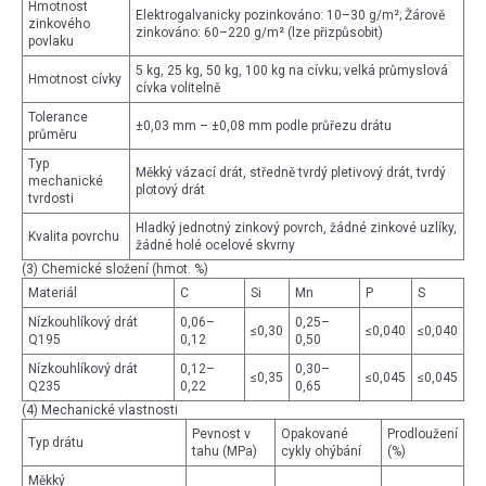
Hmotnost
Elektrogalvanicky pozinkováno: 10–30 g/m²; Žárově
zinkového
zinkováno: 60–220 g/m² (lze přizpůsobit)
povlaku
5 kg, 25 kg, 50 kg, 100 kg na cívku; velká průmyslová
Hmotnost cívky
cívka volitelně
Tolerance
±0,03 mm – ±0,08 mm podle průřezu drátu
průměru
Typ
Měkký vázací drát, středně tvrdý pletivový drát, tvrdý
mechanické
plotový drát
tvrdosti
Hladký jednotný zinkový povrch, žádné zinkové uzlíky,
Kvalita povrchu
žádné holé ocelové skvrny
(3) Chemické složení (hmot. %)
Materiál
C
Si
Mn
P
S
Nízkouhlíkový drát
0,06–
0,25–
≤0,30
≤0,040
≤0,040
Q195
0,12
0,50
Nízkouhlíkový drát
0,12–
0,30–
≤0,35
≤0,045
≤0,045
Q235
0,22
0,65
(4) Mechanické vlastnosti
Pevnost v
Opakované
Prodloužení
Typ drátu
tahu (MPa)
cykly ohýbání
(%)
Měkký