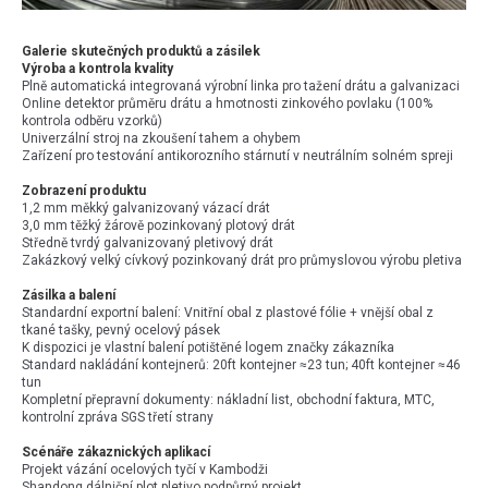
Galerie skutečných produktů a zásilek
Výroba a kontrola kvality
Plně automatická integrovaná výrobní linka pro tažení drátu a galvanizaci
Online detektor průměru drátu a hmotnosti zinkového povlaku (100%
kontrola odběru vzorků)
Univerzální stroj na zkoušení tahem a ohybem
Zařízení pro testování antikorozního stárnutí v neutrálním solném spreji
Zobrazení produktu
1,2 mm měkký galvanizovaný vázací drát
3,0 mm těžký žárově pozinkovaný plotový drát
Středně tvrdý galvanizovaný pletivový drát
Zakázkový velký cívkový pozinkovaný drát pro průmyslovou výrobu pletiva
Zásilka a balení
Standardní exportní balení: Vnitřní obal z plastové fólie + vnější obal z
tkané tašky, pevný ocelový pásek
K dispozici je vlastní balení potištěné logem značky zákazníka
Standard nakládání kontejnerů: 20ft kontejner ≈23 tun; 40ft kontejner ≈46
tun
Kompletní přepravní dokumenty: nákladní list, obchodní faktura, MTC,
kontrolní zpráva SGS třetí strany
Scénáře zákaznických aplikací
Projekt vázání ocelových tyčí v Kambodži
Shandong dálniční plot pletivo podpůrný projekt