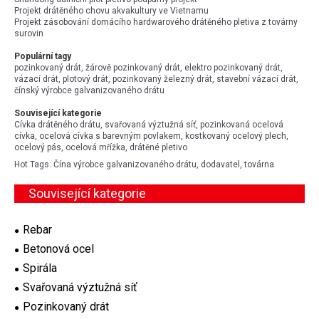
Projekt drátěného chovu akvakultury ve Vietnamu
Projekt zásobování domácího hardwarového drátěného pletiva z továrny
surovin
Populární tagy
pozinkovaný drát, žárově pozinkovaný drát, elektro pozinkovaný drát,
vázací drát, plotový drát, pozinkovaný železný drát, stavební vázací drát,
čínský výrobce galvanizovaného drátu
Související kategorie
Cívka drátěného drátu, svařovaná výztužná síť, pozinkovaná ocelová
cívka, ocelová cívka s barevným povlakem, kostkovaný ocelový plech,
ocelový pás, ocelová mřížka, drátěné pletivo
Hot Tags: Čína výrobce galvanizovaného drátu, dodavatel, továrna
Související kategorie
Rebar
Betonová ocel
Spirála
Svařovaná výztužná síť
Pozinkovaný drát