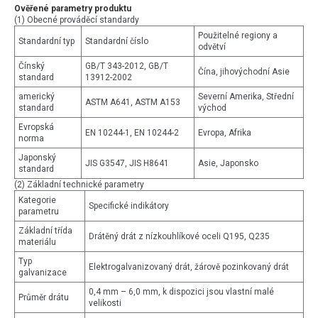
Ověřené parametry produktu
(1) Obecné prováděcí standardy
Použitelné regiony a
Standardní typ
Standardní číslo
odvětví
Čínský
GB/T 343-2012, GB/T
Čína, jihovýchodní Asie
standard
13912-2002
americký
Severní Amerika, Střední
ASTM A641, ASTM A153
standard
východ
Evropská
EN 10244-1, EN 10244-2
Evropa, Afrika
norma
Japonský
JIS G3547, JIS H8641
Asie, Japonsko
standard
(2) Základní technické parametry
Kategorie
Specifické indikátory
parametru
Základní třída
Drátěný drát z nízkouhlíkové oceli Q195, Q235
materiálu
Typ
Elektrogalvanizovaný drát, žárově pozinkovaný drát
galvanizace
0,4 mm – 6,0 mm, k dispozici jsou vlastní malé
Průměr drátu
velikosti