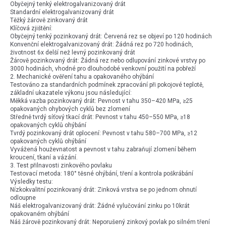
Obyčejný tenký elektrogalvanizovaný drát
Standardní elektrogalvanizovaný drát
Těžký žárově zinkovaný drát
Klíčová zjištění:
Obyčejný tenký pozinkovaný drát: Červená rez se objeví po 120 hodinách
Konvenční elektrogalvanizovaný drát: Žádná rez po 720 hodinách,
životnost 6x delší než levný pozinkovaný drát
Žárově pozinkovaný drát: Žádná rez nebo odlupování zinkové vrstvy po
3000 hodinách, vhodné pro dlouhodobé venkovní použití na pobřeží
2. Mechanické ověření tahu a opakovaného ohýbání
Testováno za standardních podmínek zpracování při pokojové teplotě,
základní ukazatele výkonu jsou následující:
Měkká vazba pozinkovaný drát: Pevnost v tahu 350–420 MPa, ≥25
opakovaných ohybových cyklů bez zlomení
Středně tvrdý síťový tkací drát: Pevnost v tahu 450–550 MPa, ≥18
opakovaných cyklů ohýbání
Tvrdý pozinkovaný drát oplocení: Pevnost v tahu 580–700 MPa, ≥12
opakovaných cyklů ohýbání
Vyvážená houževnatost a pevnost v tahu zabraňují zlomení během
kroucení, tkaní a vázání.
3. Test přilnavosti zinkového povlaku
Testovací metoda: 180° těsné ohýbání, tření a kontrola poškrábání
Výsledky testu:
Nízkokvalitní pozinkovaný drát: Zinková vrstva se po jednom ohnutí
odloupne
Náš elektrogalvanizovaný drát: Žádné vylučování zinku po 10krát
opakovaném ohýbání
Náš žárově pozinkovaný drát: Neporušený zinkový povlak po silném tření