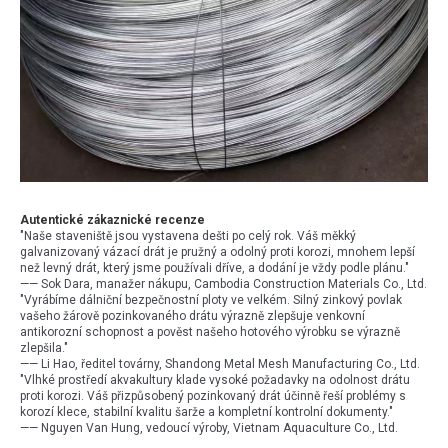
Autentické zákaznické recenze
"Naše staveniště jsou vystavena dešti po celý rok. Váš měkký
galvanizovaný vázací drát je pružný a odolný proti korozi, mnohem lepší
než levný drát, který jsme používali dříve, a dodání je vždy podle plánu."
—— Sok Dara, manažer nákupu, Cambodia Construction Materials Co., Ltd.
"Vyrábíme dálniční bezpečnostní ploty ve velkém. Silný zinkový povlak
vašeho žárově pozinkovaného drátu výrazně zlepšuje venkovní
antikorozní schopnost a pověst našeho hotového výrobku se výrazně
zlepšila."
—— Li Hao, ředitel továrny, Shandong Metal Mesh Manufacturing Co., Ltd.
"Vlhké prostředí akvakultury klade vysoké požadavky na odolnost drátu
proti korozi. Váš přizpůsobený pozinkovaný drát účinně řeší problémy s
korozí klece, stabilní kvalitu šarže a kompletní kontrolní dokumenty."
—— Nguyen Van Hung, vedoucí výroby, Vietnam Aquaculture Co., Ltd.