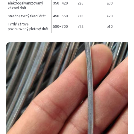
elektrogalvanizovaný
350–420
≥25
≥30
vázací drát
Středně tvrdý tkací drát
450–550
≥18
≥20
Tvrdý žárově
580–700
≥12
≥10
pozinkovaný plotový drát