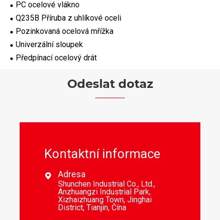
PC ocelové vlákno
Q235B Příruba z uhlíkové oceli
Pozinkovaná ocelová mřížka
Univerzální sloupek
Předpínací ocelový drát
Odeslat dotaz
Kontaktní informace
Adresa

Shunchen Industrial Co., Ltd.,
Anzhuangzi Industrial Park,
Xizhaizhuang Town, Jinghai
District, Tianjin, Čína