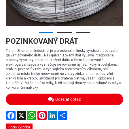
POZINKOVANÝ DRÁT
Tianjin Shunchen Industrial je profesionální čínský výrobce a dodavatel
galvanizovaného drátu. Náš galvanizovaný drát využívá integrované
procesy vysokorychlostního tažení drátu a žárové zinkování /
elektrogalvanizace a vyznačuje se rovnoměrným zinkovým povlakem,
stabilní pevností v tahu a vynikajícím antikorozním výkonem, řeší
bolestivá místa tenké nerovnoměrné vrstvy zinku, snadnou rezivění,
křehký lom a krátkou životnost pro drátěná pletiva, vázání, oplocení a
železářství. Vítáme zákazníky, kteří posílají dotazy na bezplatné vzorky a
konkurenční nabídky.
Odeslat dotaz
Facebook
X
WhatsApp
Pinterest
LinkedIn
Share
Popis výrobku