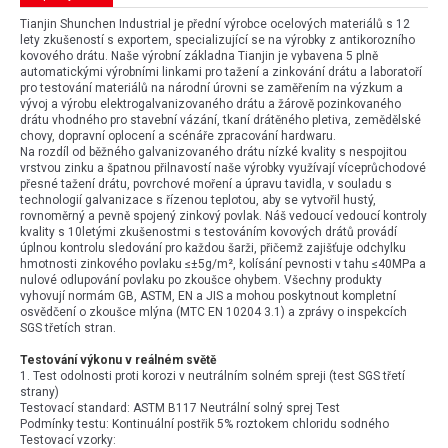
Tianjin Shunchen Industrial je přední výrobce ocelových materiálů s 12
lety zkušeností s exportem, specializující se na výrobky z antikorozního
kovového drátu. Naše výrobní základna Tianjin je vybavena 5 plně
automatickými výrobními linkami pro tažení a zinkování drátu a laboratoří
pro testování materiálů na národní úrovni se zaměřením na výzkum a
vývoj a výrobu elektrogalvanizovaného drátu a žárově pozinkovaného
drátu vhodného pro stavební vázání, tkaní drátěného pletiva, zemědělské
chovy, dopravní oplocení a scénáře zpracování hardwaru.
Na rozdíl od běžného galvanizovaného drátu nízké kvality s nespojitou
vrstvou zinku a špatnou přilnavostí naše výrobky využívají víceprůchodové
přesné tažení drátu, povrchové moření a úpravu tavidla, v souladu s
technologií galvanizace s řízenou teplotou, aby se vytvořil hustý,
rovnoměrný a pevně spojený zinkový povlak. Náš vedoucí vedoucí kontroly
kvality s 10letými zkušenostmi s testováním kovových drátů provádí
úplnou kontrolu sledování pro každou šarži, přičemž zajišťuje odchylku
hmotnosti zinkového povlaku ≤±5g/m², kolísání pevnosti v tahu ≤40MPa a
nulové odlupování povlaku po zkoušce ohybem. Všechny produkty
vyhovují normám GB, ASTM, EN a JIS a mohou poskytnout kompletní
osvědčení o zkoušce mlýna (MTC EN 10204 3.1) a zprávy o inspekcích
SGS třetích stran.
Testování výkonu v reálném světě
1. Test odolnosti proti korozi v neutrálním solném spreji (test SGS třetí
strany)
Testovací standard: ASTM B117 Neutrální solný sprej Test
Podmínky testu: Kontinuální postřik 5% roztokem chloridu sodného
Testovací vzorky: