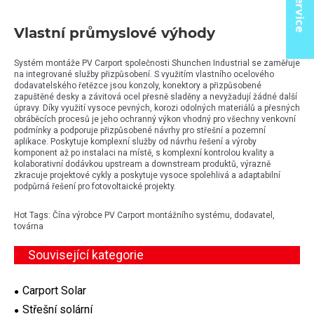
Vlastní průmyslové výhody
Systém montáže PV Carport společnosti Shunchen Industrial se zaměřuje
na integrované služby přizpůsobení. S využitím vlastního ocelového
dodavatelského řetězce jsou konzoly, konektory a přizpůsobené
zapuštěné desky a závitová ocel přesně sladěny a nevyžadují žádné další
úpravy. Díky využití vysoce pevných, korozi odolných materiálů a přesných
obráběcích procesů je jeho ochranný výkon vhodný pro všechny venkovní
podmínky a podporuje přizpůsobené návrhy pro střešní a pozemní
aplikace. Poskytuje komplexní služby od návrhu řešení a výroby
komponent až po instalaci na místě, s komplexní kontrolou kvality a
kolaborativní dodávkou upstream a downstream produktů, výrazně
zkracuje projektové cykly a poskytuje vysoce spolehlivá a adaptabilní
podpůrná řešení pro fotovoltaické projekty.
Hot Tags: Čína výrobce PV Carport montážního systému, dodavatel,
továrna
Související kategorie
Carport Solar
Střešní solární