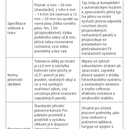
Typ cívky je kompatibilní
Průměr: 6 mm ~ 50 mm
s automatickým řezáním
(standardní), z toho 6 mm
a zpracováním; přímý typ
~ 14 mm lze navinout a 12
lze přímo na místě
mm ~ 50 mm lze vyrobit na
vyztužit; přesně odpovídá
Specifikace
rovné pásy; Délka rovného
rozvržení otvorů
velikosti a
pásu: 9m, 12m
přizpůsobených
tvaru
(přizpůsobitelné); Výška
vestavěných panelů a
podélného žebra ≥0,8 mm,
přizpůsobuje se
příčná žebra rovnoměrně
požadavkům na
rozložená, vzor žebra
předzabudování FV
pravidelný a bez vad.
instalačních systémů.
Tolerance délky po řezání
Abyste se vyhnuli
je ≤±3 mm a odchylka
sekundárním ztrátám při
kolmosti čelní plochy je
zpracování, zajistěte
Normy
≤0,5°; povrch je bez
přesné spojení s držáky
přesnosti
prasklin, oxidových okují a
fotovoltaického systému
obrábění
rzi a má vynikající
a vestavěnými deskami
svařovací výkon, což
a zvyšte celkovou
umožňuje přímé svařování
efektivitu instalace a
zapuštěných panelů.
strukturální stabilitu.
Standardní přírodní
Vhodné pro složité
prevence koroze; Pro
pracovní podmínky, jako
pobřežní prostředí a
jsou venkovní a
prostředí s vysokou
podzemní aplikace,
vlhkostí je k dispozici
funguje ve spojení s