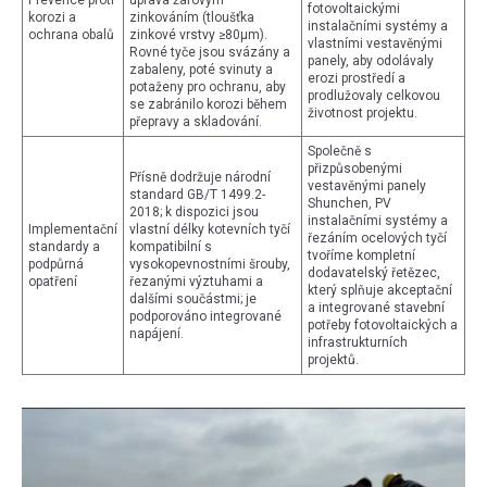
Prevence proti
úprava žárovým
fotovoltaickými
korozi a
zinkováním (tloušťka
instalačními systémy a
ochrana obalů
zinkové vrstvy ≥80μm).
vlastními vestavěnými
Rovné tyče jsou svázány a
panely, aby odolávaly
zabaleny, poté svinuty a
erozi prostředí a
potaženy pro ochranu, aby
prodlužovaly celkovou
se zabránilo korozi během
životnost projektu.
přepravy a skladování.
Společně s
přizpůsobenými
Přísně dodržuje národní
vestavěnými panely
standard GB/T 1499.2-
Shunchen, PV
2018; k dispozici jsou
instalačními systémy a
Implementační
vlastní délky kotevních tyčí
řezáním ocelových tyčí
standardy a
kompatibilní s
tvoříme kompletní
podpůrná
vysokopevnostními šrouby,
dodavatelský řetězec,
opatření
řezanými výztuhami a
který splňuje akceptační
dalšími součástmi; je
a integrované stavební
podporováno integrované
potřeby fotovoltaických a
napájení.
infrastrukturních
projektů.