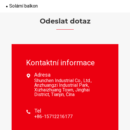
Solární balkon
Odeslat dotaz
Kontaktní informace
Adresa

Shunchen Industrial Co., Ltd.,
Anzhuangzi Industrial Park,
Xizhaizhuang Town, Jinghai
District, Tianjin, Čína
Tel

+86-15712216177