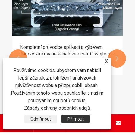
Kompletní průvodce aplikací a výběrem
žárově zinkované kanálové oceli: Osvojte si


základní principy odolnosti proti korozi a
X
Ukázat více >>
pevnosti
Používáme cookies, abychom vám nabídli
lepší zážitek z prohlížení, analyzovali
návštěvnost webu a přizpůsobili obsah.
Používáním tohoto webu souhlasíte s naším
používáním souborů cookie.
Zásady ochrany osobních údajů
Odmítnout
Přijmout



