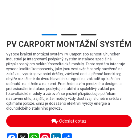
PV CARPORT MONTÁŽNÍ SYSTÉM
Vysoce kvalitní montážní systém PV Carport společnosti Shunchen
Industrial je integrovaný podpůrný systém instalace speciálně
přizpůsobený pro solární fotovoltaické moduly. Tento systém integruje
vysoce kvalitní komponenty, jako jsou vestavěné panely navržené na
zakázku, vysokopevnostní držáky, závitová ocel a přesné konektory,
chytře rozdělené do dvou hlavních kategorií na základě aplikačních
scénářů: na střeše a na zemi. Prostřednictvím precizního designu a
profesionální instalace poskytuje stabilní a spolehlivý základ pro
fotovoltaické moduly a zároveň se pružně přizpůsobuje potřebám
nastavení úhlu, zajišťuje, že moduly vždy dostávají sluneční světlo v
optimální poloze, čímž je dosaženo efektivní výroby energie a
dlouhodobého stabilního provozu.
Odeslat dotaz
Facebook
X
WhatsApp
Pinterest
LinkedIn
Share