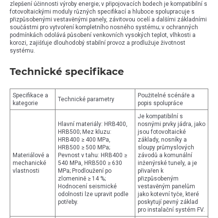
zlepšení účinnosti výroby energie; v připojovacích bodech je kompatibilní s
fotovoltaickými moduly různých specifikací a hluboce spolupracuje s
přizpůsobenými vestavěnými panely, závitovou ocelí a dalšími základními
součástmi pro vytvoření kompletního nosného systému; v ochranných
podmínkách odolává působení venkovních vysokých teplot, vlhkosti a
korozi, zajišťuje dlouhodobý stabilní provoz a prodlužuje životnost
systému.
Technické specifikace
Specifikace a
Použitelné scénáře a
Technické parametry
kategorie
popis spolupráce
Je kompatibilní s
Hlavní materiály: HRB400,
nosnými prvky jádra, jako
HRB500; Mez kluzu:
jsou fotovoltaické
HRB400 ≥ 400 MPa,
základy, nosníky a
HRB500 ≥ 500 MPa;
sloupy průmyslových
Materiálové a
Pevnost v tahu: HRB400 ≥
závodů a komunální
mechanické
540 MPa, HRB500 ≥ 630
inženýrské tunely, a je
vlastnosti
MPa; Prodloužení po
přivařen k
zlomenině ≥ 14 %;
přizpůsobeným
Hodnocení seismické
vestavěným panelům
odolnosti lze upravit podle
jako kotevní tyče, které
potřeby.
poskytují pevný základ
pro instalační systém FV.