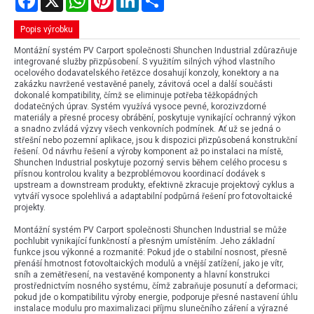
Popis výrobku
Montážní systém PV Carport společnosti Shunchen Industrial zdůrazňuje
integrované služby přizpůsobení. S využitím silných výhod vlastního
ocelového dodavatelského řetězce dosahují konzoly, konektory a na
zakázku navržené vestavěné panely, závitová ocel a další součásti
dokonalé kompatibility, čímž se eliminuje potřeba těžkopádných
dodatečných úprav. Systém využívá vysoce pevné, korozivzdorné
materiály a přesné procesy obrábění, poskytuje vynikající ochranný výkon
a snadno zvládá výzvy všech venkovních podmínek. Ať už se jedná o
střešní nebo pozemní aplikace, jsou k dispozici přizpůsobená konstrukční
řešení. Od návrhu řešení a výroby komponent až po instalaci na místě,
Shunchen Industrial poskytuje pozorný servis během celého procesu s
přísnou kontrolou kvality a bezproblémovou koordinací dodávek s
upstream a downstream produkty, efektivně zkracuje projektový cyklus a
vytváří vysoce spolehlivá a adaptabilní podpůrná řešení pro fotovoltaické
projekty.
Montážní systém PV Carport společnosti Shunchen Industrial se může
pochlubit vynikající funkčností a přesným umístěním. Jeho základní
funkce jsou výkonné a rozmanité: Pokud jde o stabilní nosnost, přesně
přenáší hmotnost fotovoltaických modulů a vnější zatížení, jako je vítr,
sníh a zemětřesení, na vestavěné komponenty a hlavní konstrukci
prostřednictvím nosného systému, čímž zabraňuje posunutí a deformaci;
pokud jde o kompatibilitu výroby energie, podporuje přesné nastavení úhlu
instalace modulu pro maximalizaci příjmu slunečního záření a výrazné