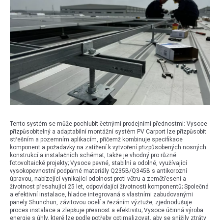
Tento systém se může pochlubit četnými prodejními přednostmi: Vysoce
přizpůsobitelný a adaptabilní montážní systém PV Carport lze přizpůsobit
střešním a pozemním aplikacím, přičemž kombinuje specifikace
komponent a požadavky na zatížení k vytvoření přizpůsobených nosných
konstrukcí a instalačních schémat, takže je vhodný pro různé
fotovoltaické projekty; Vysoce pevné, stabilní a odolné, využívající
vysokopevnostní podpůrné materiály Q235B/Q345B s antikorozní
úpravou, nabízející vynikající odolnost proti větru a zemětřesení a
životnost přesahující 25 let, odpovídající životnosti komponentů; Společná
a efektivní instalace, hladce integrovaná s vlastními zabudovanými
panely Shunchun, závitovou ocelí a řezáním výztuže, zjednodušuje
proces instalace a zlepšuje přesnost a efektivitu; Vysoce účinná výroba
energie s úhly, které lze podle potřeby optimalizovat, aby se snížily ztráty