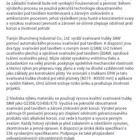
že základní materiál bude mít vynikající houževnatost a pevnost. Během
výrobního procesu se používá pokročilá technologie oboustranného
svařování pod tavidlem kombinovaná s žárovým zinkováním a
antikorozním procesem, jehož výsledkem jsou husté a konzistentní svary
s vysokou svařovací pevností a zároveň se účinně zlepšuje odolnost proti
korozi a životnost potrubí.
Tianjin Shuncheng Industrial Co., Ltd. vyrábí svařované trubky SAW
pomocí automatického procesu svařování pod tavidlem. K dispozici jsou
dva typy: svařování pod tavidlem s rovným švem (LSAW, U-O tváření
ocelového plechu) a spirálové svařování pod tavidlem (SSAW, spirálové
tváření ocelového pásu). Může odolat vysokému vnitřnímu tlaku a
požadavkům na velký průměr, poskytuje spolehlivé mechanické vlastnosti
a těsnicí výkon pro přepravu ropy, plynu a vody na dlouhé vzdálenosti nebo
jako základy pro konstrukční piloty. Ve srovnání s trubkami ERW je tato
svařovaná trubka vhodná pro větší průměry (Φ219 - Φ3500 mm) a aplikace
s vyšším tlakem, čímž účinně snižuje riziko úniku a prodlužuje životnost
projektů.
Z hlediska výběru materiálu se používají vysoce kvalitní svařované trubky
SAW jako Q235B/Q345B/X70. Využívá se pokročilé oboustranné
svařování pod tavidlem a žárové zinkování proti korozi. Výrobní proces
zahrnuje tři pasivační procesy pro zlepšení odolnosti galvanizovaného
produktu vůči alkalické korozi, což vede k hustým a vysoce pevným
svarům. Každý hotový výrobek je před zabalením a odesláním vysušen,
zkontrolován a jemně opraven. K dispozici je široká škála specifikací s
236 vyrobenými specifikacemi. Podporuje se také přizpůsobení
velkoprůměrových silnostěnných trubek.