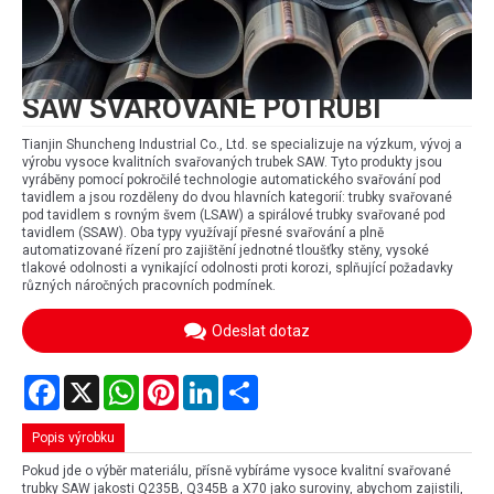
SAW SVAŘOVANÉ POTRUBÍ
Tianjin Shuncheng Industrial Co., Ltd. se specializuje na výzkum, vývoj a
výrobu vysoce kvalitních svařovaných trubek SAW. Tyto produkty jsou
vyráběny pomocí pokročilé technologie automatického svařování pod
tavidlem a jsou rozděleny do dvou hlavních kategorií: trubky svařované
pod tavidlem s rovným švem (LSAW) a spirálové trubky svařované pod
tavidlem (SSAW). Oba typy využívají přesné svařování a plně
automatizované řízení pro zajištění jednotné tloušťky stěny, vysoké
tlakové odolnosti a vynikající odolnosti proti korozi, splňující požadavky
různých náročných pracovních podmínek.
Odeslat dotaz
Facebook
X
WhatsApp
Pinterest
LinkedIn
Share
Popis výrobku
Pokud jde o výběr materiálu, přísně vybíráme vysoce kvalitní svařované
trubky SAW jakosti Q235B, Q345B a X70 jako suroviny, abychom zajistili,