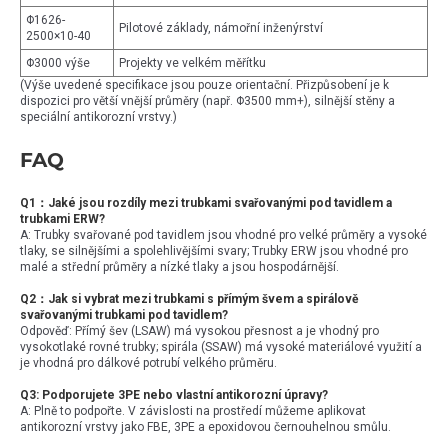
Φ1626-
Pilotové základy, námořní inženýrství
2500×10-40
Φ3000 výše
Projekty ve velkém měřítku
(Výše uvedené specifikace jsou pouze orientační. Přizpůsobení je k
dispozici pro větší vnější průměry (např. Φ3500 mm+), silnější stěny a
speciální antikorozní vrstvy.)
FAQ
Q1：Jaké jsou rozdíly mezi trubkami svařovanými pod tavidlem a
trubkami ERW?
A: Trubky svařované pod tavidlem jsou vhodné pro velké průměry a vysoké
tlaky, se silnějšími a spolehlivějšími svary; Trubky ERW jsou vhodné pro
malé a střední průměry a nízké tlaky a jsou hospodárnější.
Q2：Jak si vybrat mezi trubkami s přímým švem a spirálově
svařovanými trubkami pod tavidlem?
Odpověď: Přímý šev (LSAW) má vysokou přesnost a je vhodný pro
vysokotlaké rovné trubky; spirála (SSAW) má vysoké materiálové využití a
je vhodná pro dálkové potrubí velkého průměru.
Q3: Podporujete 3PE nebo vlastní antikorozní úpravy?
A: Plně to podpořte. V závislosti na prostředí můžeme aplikovat
antikorozní vrstvy jako FBE, 3PE a epoxidovou černouhelnou smůlu.