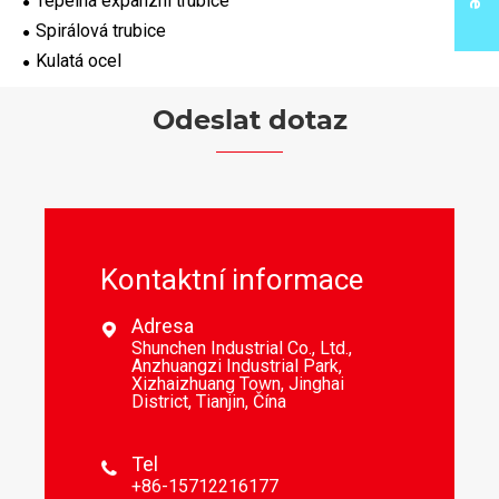
Tepelná expanzní trubice
Spirálová trubice
Kulatá ocel
Odeslat dotaz
Kontaktní informace
Adresa

Shunchen Industrial Co., Ltd.,
Anzhuangzi Industrial Park,
Xizhaizhuang Town, Jinghai
District, Tianjin, Čína
Tel

+86-15712216177