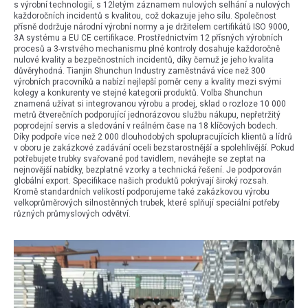
s výrobní technologií, s 12letým záznamem nulových selhání a nulových
každoročních incidentů s kvalitou, což dokazuje jeho sílu. Společnost
přísně dodržuje národní výrobní normy a je držitelem certifikátů ISO 9000,
3A systému a EU CE certifikace. Prostřednictvím 12 přísných výrobních
procesů a 3-vrstvého mechanismu plné kontroly dosahuje každoročně
nulové kvality a bezpečnostních incidentů, díky čemuž je jeho kvalita
důvěryhodná. Tianjin Shunchun Industry zaměstnává více než 300
výrobních pracovníků a nabízí nejlepší poměr ceny a kvality mezi svými
kolegy a konkurenty ve stejné kategorii produktů. Volba Shunchun
znamená užívat si integrovanou výrobu a prodej, sklad o rozloze 10 000
metrů čtverečních podporující jednorázovou službu nákupu, nepřetržitý
poprodejní servis a sledování v reálném čase na 18 klíčových bodech.
Díky podpoře více než 2 000 dlouhodobých spolupracujících klientů a lídrů
v oboru je zakázkové zadávání oceli bezstarostnější a spolehlivější. Pokud
potřebujete trubky svařované pod tavidlem, neváhejte se zeptat na
nejnovější nabídky, bezplatné vzorky a technická řešení. Je podporován
globální export. Specifikace našich produktů pokrývají široký rozsah.
Kromě standardních velikostí podporujeme také zakázkovou výrobu
velkoprůměrových silnostěnných trubek, které splňují speciální potřeby
různých průmyslových odvětví.