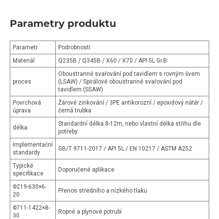
Parametry produktu
Parametr
Podrobnosti
Materiál
Q235B / Q345B / X60 / X70 / API 5L Gr.B
Oboustranné svařování pod tavidlem s rovným švem
proces
(LSAW) / Spirálové oboustranné svařování pod
tavidlem (SSAW)
Povrchová
Žárové zinkování / 3PE antikorozní / epoxidový nátěr /
úprava
černá trubka
Standardní délka 8-12m, nebo vlastní délka střihu dle
délka
potřeby.
Implementační
GB/T 9711-2017 / API 5L / EN 10217 / ASTM A252
standardy
Typické
Doporučené aplikace
specifikace
Φ219-630×6-
Přenos středního a nízkého tlaku
20
Φ711-1422×8-
Ropné a plynové potrubí
30