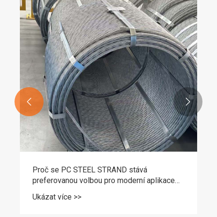
Jak svařované ocelové trubky řeší moderní
průmyslové výzvy?
Ukázat více >>

