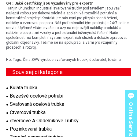
Q4：Jaké certifikáty jsou vyžadovány pro export?
Tianjin Shunchun Industrial svařované trubky pod tavidlem jsou vaší
nejlepší volbou pro tlakově odolné a spolehlivé rozsáhlé potrubní a
konstrukční projekty! Kontaktujte nás nyní pro přizpůsobená řešení,
nabídky a vzorovou podporu. Náš profesionální tým poskytuje 24/7 online
servis. Upřímně vítáme vaše dotazy na nejnovější nabídky produktů a
nabízíme bezplatné vzorky a profesionální inženýrská řešení. Naše
společnost má kompletní systém exportních služeb a dokáže zpracovat
globální objednávky. Těšíme se na spolupráci s vámi pro vzájemný
prospěch a rozvoj.
Hot Tags: Čína SAW výrobce svařovaných trubek, dodavatel, továrna
Související kategorie
Kulatá trubka
Bezešvé ocelové potrubí
Svařovaná ocelová trubka
Online Service
Čtvercová trubka
čtvercové A Obdélníkové Trubky
Pozinkovaná trubka