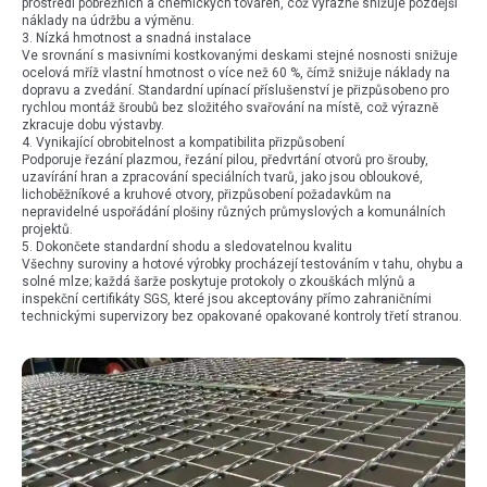
prostředí pobřežních a chemických továren, což výrazně snižuje pozdější
náklady na údržbu a výměnu.
3. Nízká hmotnost a snadná instalace
Ve srovnání s masivními kostkovanými deskami stejné nosnosti snižuje
ocelová mříž vlastní hmotnost o více než 60 %, čímž snižuje náklady na
dopravu a zvedání. Standardní upínací příslušenství je přizpůsobeno pro
rychlou montáž šroubů bez složitého svařování na místě, což výrazně
zkracuje dobu výstavby.
4. Vynikající obrobitelnost a kompatibilita přizpůsobení
Podporuje řezání plazmou, řezání pilou, předvrtání otvorů pro šrouby,
uzavírání hran a zpracování speciálních tvarů, jako jsou obloukové,
lichoběžníkové a kruhové otvory, přizpůsobení požadavkům na
nepravidelné uspořádání plošiny různých průmyslových a komunálních
projektů.
5. Dokončete standardní shodu a sledovatelnou kvalitu
Všechny suroviny a hotové výrobky procházejí testováním v tahu, ohybu a
solné mlze; každá šarže poskytuje protokoly o zkouškách mlýnů a
inspekční certifikáty SGS, které jsou akceptovány přímo zahraničními
technickými supervizory bez opakované opakované kontroly třetí stranou.