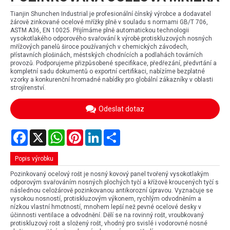
Tianjin Shunchen Industrial je profesionální čínský výrobce a dodavatel
žárově zinkované ocelové mřížky plně v souladu s normami GB/T 706,
ASTM A36, EN 10025. Přijímáme plně automatickou technologii
vysokotlakého odporového svařování k výrobě protiskluzových nosných
mřížových panelů široce používaných v chemických závodech,
přístavních plošinách, městských chodnících a podlahách továrních
provozů. Podporujeme přizpůsobené specifikace, předřezání, předvrtání a
kompletní sadu dokumentů o exportní certifikaci, nabízíme bezplatné
vzorky a konkurenční hromadné nabídky pro globální zákazníky v oblasti
strojírenství.
Odeslat dotaz
Facebook
X
WhatsApp
Pinterest
LinkedIn
Share
Popis výrobku
Pozinkovaný ocelový rošt je nosný kovový panel tvořený vysokotlakým
odporovým svařováním nosných plochých tyčí a křížově kroucených tyčí s
následnou celožárově pozinkovanou antikorozní úpravou. Vyznačuje se
vysokou nosností, protiskluzovým výkonem, rychlým odvodněním a
nízkou vlastní hmotností, mnohem lepší než pevné ocelové desky v
účinnosti ventilace a odvodnění. Dělí se na rovinný rošt, vroubkovaný
protiskluzový rošt a složený rošt, vhodný pro svislé i vodorovné nosné