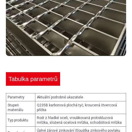
Tabulka parametrů
Parametry
Aktuální podrobné ukazatele
Stupeň
Q235B karbonová plochá tyč, kroucená čtvercová
materiálu
příčka
Rošt z hladké oceli, vroubkovaná protiskluzová
Typ produktu
mřížka, složená ocelová mřížka, schodišťová mřížka
Úplné žárové zinkování (tloušťka zinkového povlaku