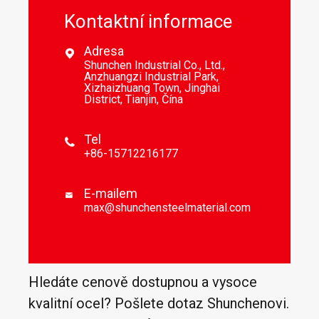
Kontaktní informace
Adresa

Shunchen Industrial Co., Ltd.,
Anzhuangzi Industrial Park,
Xizhaizhuang Town, Jinghai
District, Tianjin, Čína
Tel

+86-15712216177
E-mailem

max@shunchensteelmaterial.com
Hledáte cenově dostupnou a vysoce
kvalitní ocel? Pošlete dotaz Shunchenovi.