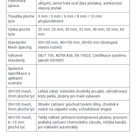
Povrchová
≥85μm), černá holá ocel (bez povlaku), antikorozní
úprava
olejový povlak
Tloušťka ploché
3 mm / 5 mm / 6 mm / 8 mm / 10 mm
tyče
přizpůsobitelné
Výška ploché
20 mm, 25 mm, 30 mm, 32 mm, 40 mm, 50 mm, 60
tyče
mm
Standardní
30×100 mm, 40×100 mm, 30×50 mm (dostupná
Mesh Spacing
vlastní rozteč)
Výkonné
GB/T 706, ASTM A36, EN 10025, Certifikace systému
standardy
jakosti ISO9001
Společné
specifikace a
aplikační
scénáře
30×100 mesh,
Lehká zátěž: městské chodníky pro pěší, odvodňovací
3mm plochá tyč
kryty parků, plošiny pro malé vybavení
30×100 mesh,
Střední zatížení: průchod tovární dílny, chodník k
5mm plochá tyč
nádrži na odpadní vodu, schodišťové stupně
40×100 mesh,
Těžký náklad: přístavní kontejnerová plošina, provozní
6–10 mm
podlaha zařízení chemického závodu, mřížka kanálů
plochá tyč
pro nákladní automobily