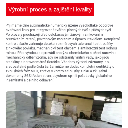
Výrobní proces a zajištění kvality
Přijímáme plně automatické numericky řízené vysokotlaké odporové
svařovací linky pro integrované tváření plochých tyčí a příčných tyčí.
Polotovary procházejí před celokusovým žárovým zinkováním
ořezáváním otřepů, povrchovým mořením a úpravou tavidlem. Kompletní
kontrola šarže zahrnuje detekci rozměrových tolerancí, test tloušťky
zinkového povlaku, mechanický test ohybem a antikorozní test solnou
mlhou. Před výrobou se provádí analýza chemického složení surovin a
mechanický odběr vzorků, aby se odstranily vnitřní vady, jako jsou
praskliny a nerovnoměrná tloušťka. Všechny výrobní záznamy jsou
sledovatelné podle čísla šarže; můžeme dodat kompletní certifikáty o
zkouškách fréz MTC, zprávy o kontrole tloušťky zinku a zkušební
dokumenty SGS třetích stran, abychom splnili požadavky globálního
inženýrství a celního odbavení.