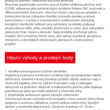
plošiny ve vnitřním i venkovním korozním prostředí.
Shunchen používá jako surovinu vysoce kvalitní uhlíkovou plochou ocel
Q235B, vybavenou plně automatickými výrobními linkami CNC svařování a
offline kontrolními stanicemi. Všechny hotové rošty jsou po vyleštění a
moření plně žárově zinkovány, tloušťka zinkového povlaku je přísně
kontrolována v souladu s mezinárodními antikorozními standardy.
Kompletní standardní velikosti jsou udržovány na skladě, podporují
přizpůsobenou šířku, délku, tloušťku ploché tyče a rozteč, plus sekundární
zpracování hran, řezání a děrování. Naše produkty procházejí úplnou
inspekcí SGS a továrnou třetích stran, plně splňují standardy akceptace
domácích a zámořských chemických, přístavních a komunálních
projektů.
Hlavní výhody a prodejní body
1. Vysoká nosná kapacita a účinné odvodnění
Propletená svařovaná konstrukce rozděluje tlak rovnoměrně bez lokální
deformace; otevřené mezery dosahují rychlého odtoku dešťové vody a
chemické kapaliny, čímž se zabrání hromadění vody a nebezpečí
uklouznutí na plošinách. Možnost vroubkovaného povrchu dále zlepšuje
protiskluzový výkon pro mokré pobřežní a chemické dílny.
2. Dlouhodobá antikorozní úprava žárovým zinkováním
Celé kusové žárové zinkování tvoří kompaktní vrstvu zinkové slitiny těsně
spojenou s ocelovou základnou, účinně odolnou solné mlze, kyselým
dešťům a chemické těkavé korozi. Životnost dosahuje 10–15 let v