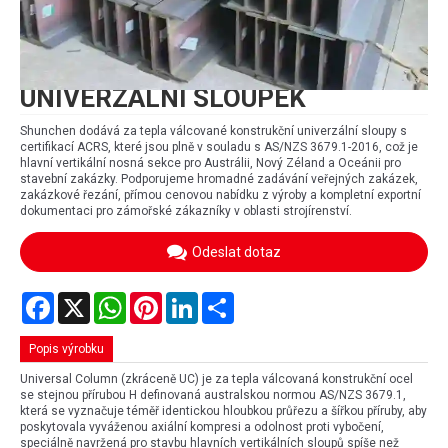
UNIVERZÁLNÍ SLOUPEK
Shunchen dodává za tepla válcované konstrukční univerzální sloupy s
certifikací ACRS, které jsou plně v souladu s AS/NZS 3679.1-2016, což je
hlavní vertikální nosná sekce pro Austrálii, Nový Zéland a Oceánii pro
stavební zakázky. Podporujeme hromadné zadávání veřejných zakázek,
zakázkové řezání, přímou cenovou nabídku z výroby a kompletní exportní
dokumentaci pro zámořské zákazníky v oblasti strojírenství.
Odeslat dotaz
Facebook
X
WhatsApp
Pinterest
LinkedIn
Share
Popis výrobku
Universal Column (zkráceně UC) je za tepla válcovaná konstrukční ocel
se stejnou přírubou H definovaná australskou normou AS/NZS 3679.1,
která se vyznačuje téměř identickou hloubkou průřezu a šířkou příruby, aby
poskytovala vyváženou axiální kompresi a odolnost proti vybočení,
speciálně navržená pro stavbu hlavních vertikálních sloupů spíše než