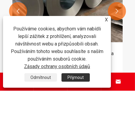


X
Používáme cookies, abychom vám nabídli
lepší zážitek z prohlížení, analyzovali
návštěvnost webu a přizpůsobili obsah.
Používáním tohoto webu souhlasíte s naším
Jak pásová ocel zlepšuje efektivitu výroby a
používáním souborů cookie.
kvalitu produktu?
Zásady ochrany osobních údajů
Ukázat více >>
Odmítnout
Přijmout




O nás
Produkty
Kontaktujte nás
NÁSLEDUJ NÁS