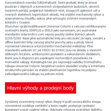
horizontálních nosníků (UB)InfraBuild. Tento produkt, který je široce
používán v obytných a komerčních vícepodlažních budovách, rámech
továrních portálů, podpěrách těžebních míst, sloupcích opěrných zdí a
nosných skeletech logistických skladů, má stabilní mechanický výkon a
stejnoměrnou tloušťku sekce, plně vyhovující místním inženýrským
kritériím v Oceánii.
Shunchen vyrábí kvalifikované Universal Column s válcově certifikovanými
ocelovými bramy 300PLUS a 350L0 jako surovinami, pro australské
standardní ordersrollco.com nejsou použity žádné domácí jakosti
Q235/Q355. Naše plně automatické linky pro válcování za tepla, rovnání a
offline kontrolní linky zaručují ploché povrchy pásu a přírub, těsné
rozměrové tolerance a konzistentní mechanické indikátory. Plně
standardní velikosti UC od 100UC do 310UC jsou na skladě, s vlastním
délkovým řezáním, antikorozním povlakem a sekundárním obráběním,
které jsou k dispozici pro uspokojení různorodých požadavků na
hromadné nákupy. Kontaktujte nás pro nejnovější nabídku hromadného
nákupu Universal Column, bezplatné tovární zkušební vzorky a schémata
strukturního párování se stabilní přeshraniční logistikou na podporu
velkoobjemového nákupu na jednom místě.
Hlavní výhody a prodejní body
Vyvážený vícesměrný nosný výkon Stejný H profil univerzálního sloupu
rovnoměrně rozděluje vertikální a boční napětí, poskytuje vynikající
kompresní a proti vzpěrný výkon, dokonale vyhovuje scénářům těžkého