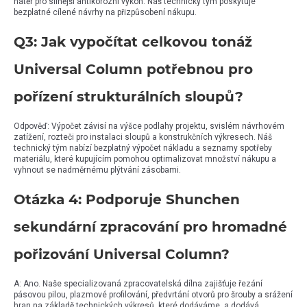
nátěr pro silnější antikorozní výkon. Náš technický tým poskytuje
bezplatné cílené návrhy na přizpůsobení nákupu.
Q3: Jak vypočítat celkovou tonáž
Universal Column potřebnou pro
pořízení strukturálních sloupů?
Odpověď: Výpočet závisí na výšce podlahy projektu, svislém návrhovém
zatížení, rozteči pro instalaci sloupů a konstrukčních výkresech. Náš
technický tým nabízí bezplatný výpočet nákladu a seznamy spotřeby
materiálu, které kupujícím pomohou optimalizovat množství nákupu a
vyhnout se nadměrnému plýtvání zásobami.
Otázka 4: Podporuje Shunchen
sekundární zpracování pro hromadné
pořizování Universal Column?
A: Ano. Naše specializovaná zpracovatelská dílna zajišťuje řezání
pásovou pilou, plazmové profilování, předvrtání otvorů pro šrouby a srážení
hran na základě technických výkresů, které dodáváme, a dodává