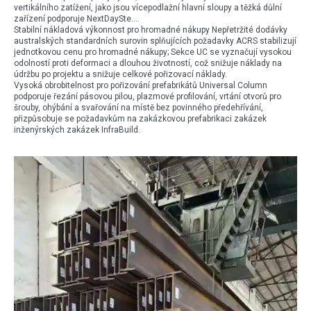
vertikálního zatížení, jako jsou vícepodlažní hlavní sloupy a těžká důlní
zařízení podporuje NextDaySte....
Stabilní nákladová výkonnost pro hromadné nákupy Nepřetržité dodávky
australských standardních surovin splňujících požadavky ACRS stabilizují
jednotkovou cenu pro hromadné nákupy; Sekce UC se vyznačují vysokou
odolností proti deformaci a dlouhou životností, což snižuje náklady na
údržbu po projektu a snižuje celkové pořizovací náklady.
Vysoká obrobitelnost pro pořizování prefabrikátů Universal Column
podporuje řezání pásovou pilou, plazmové profilování, vrtání otvorů pro
šrouby, ohýbání a svařování na místě bez povinného předehřívání,
přizpůsobuje se požadavkům na zakázkovou prefabrikaci zakázek
inženýrských zakázek InfraBuild.