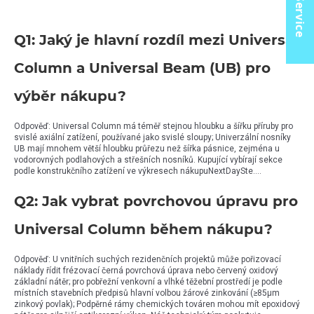
Q1: Jaký je hlavní rozdíl mezi Universal
Column a Universal Beam (UB) pro
výběr nákupu?
Odpověď: Universal Column má téměř stejnou hloubku a šířku příruby pro
svislé axiální zatížení, používané jako svislé sloupy; Univerzální nosníky
UB mají mnohem větší hloubku průřezu než šířka pásnice, zejména u
vodorovných podlahových a střešních nosníků. Kupující vybírají sekce
podle konstrukčního zatížení ve výkresech nákupuNextDaySte....
Q2: Jak vybrat povrchovou úpravu pro
Universal Column během nákupu?
Odpověď: U vnitřních suchých rezidenčních projektů může pořizovací
náklady řídit frézovací černá povrchová úprava nebo červený oxidový
základní nátěr; pro pobřežní venkovní a vlhké těžební prostředí je podle
místních stavebních předpisů hlavní volbou žárové zinkování (≥85μm
zinkový povlak); Podpěrné rámy chemických továren mohou mít epoxidový