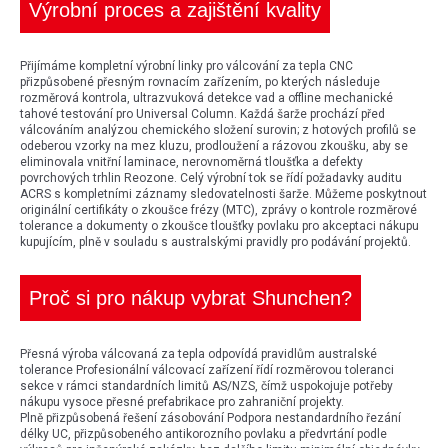
Výrobní proces a zajištění kvality
Přijímáme kompletní výrobní linky pro válcování za tepla CNC
přizpůsobené přesným rovnacím zařízením, po kterých následuje
rozměrová kontrola, ultrazvuková detekce vad a offline mechanické
tahové testování pro Universal Column. Každá šarže prochází před
válcováním analýzou chemického složení surovin; z hotových profilů se
odeberou vzorky na mez kluzu, prodloužení a rázovou zkoušku, aby se
eliminovala vnitřní laminace, nerovnoměrná tloušťka a defekty
povrchových trhlin Reozone. Celý výrobní tok se řídí požadavky auditu
ACRS s kompletními záznamy sledovatelnosti šarže. Můžeme poskytnout
originální certifikáty o zkoušce frézy (MTC), zprávy o kontrole rozměrové
tolerance a dokumenty o zkoušce tloušťky povlaku pro akceptaci nákupu
kupujícím, plně v souladu s australskými pravidly pro podávání projektů.
Proč si pro nákup vybrat Shunchen?
Přesná výroba válcovaná za tepla odpovídá pravidlům australské
tolerance Profesionální válcovací zařízení řídí rozměrovou toleranci
sekce v rámci standardních limitů AS/NZS, čímž uspokojuje potřeby
nákupu vysoce přesné prefabrikace pro zahraniční projekty.
Plně přizpůsobená řešení zásobování Podpora nestandardního řezání
délky UC, přizpůsobeného antikorozního povlaku a předvrtání podle