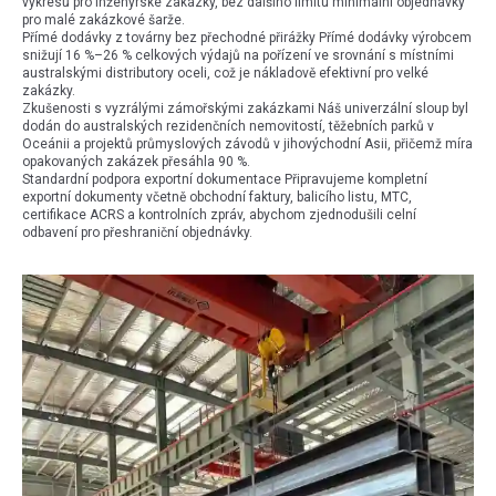
výkresů pro inženýrské zakázky, bez dalšího limitu minimální objednávky
pro malé zakázkové šarže.
Přímé dodávky z továrny bez přechodné přirážky Přímé dodávky výrobcem
snižují 16 %–26 % celkových výdajů na pořízení ve srovnání s místními
australskými distributory oceli, což je nákladově efektivní pro velké
zakázky.
Zkušenosti s vyzrálými zámořskými zakázkami Náš univerzální sloup byl
dodán do australských rezidenčních nemovitostí, těžebních parků v
Oceánii a projektů průmyslových závodů v jihovýchodní Asii, přičemž míra
opakovaných zakázek přesáhla 90 %.
Standardní podpora exportní dokumentace Připravujeme kompletní
exportní dokumenty včetně obchodní faktury, balicího listu, MTC,
certifikace ACRS a kontrolních zpráv, abychom zjednodušili celní
odbavení pro přeshraniční objednávky.