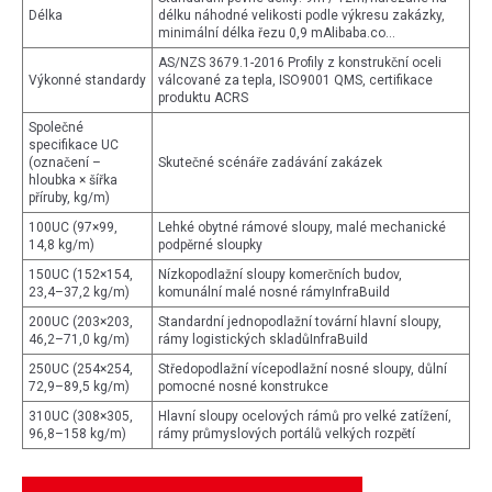
Délka
délku náhodné velikosti podle výkresu zakázky,
minimální délka řezu 0,9 mAlibaba.co...
AS/NZS 3679.1-2016 Profily z konstrukční oceli
Výkonné standardy
válcované za tepla, ISO9001 QMS, certifikace
produktu ACRS
Společné
specifikace UC
(označení –
Skutečné scénáře zadávání zakázek
hloubka × šířka
příruby, kg/m)
100UC (97×99,
Lehké obytné rámové sloupy, malé mechanické
14,8 kg/m)
podpěrné sloupky
150UC (152×154,
Nízkopodlažní sloupy komerčních budov,
23,4–37,2 kg/m)
komunální malé nosné rámyInfraBuild
200UC (203×203,
Standardní jednopodlažní tovární hlavní sloupy,
46,2–71,0 kg/m)
rámy logistických skladůInfraBuild
250UC (254×254,
Středopodlažní vícepodlažní nosné sloupy, důlní
72,9–89,5 kg/m)
pomocné nosné konstrukce
310UC (308×305,
Hlavní sloupy ocelových rámů pro velké zatížení,
96,8–158 kg/m)
rámy průmyslových portálů velkých rozpětí