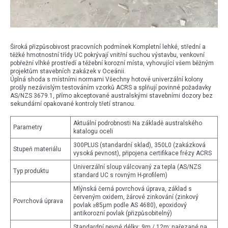
Široká přizpůsobivost pracovních podmínek Kompletní lehké, střední a
těžké hmotnostní třídy UC pokrývají vnitřní suchou výstavbu, venkovní
pobřežní vlhké prostředí a těžební korozní místa, vyhovující všem běžným
projektům stavebních zakázek v Oceánii.
Úplná shoda s místními normami Všechny hotové univerzální kolony
prošly nezávislým testováním vzorků ACRS a splňují povinné požadavky
AS/NZS 3679.1, přímo akceptované australskými stavebními dozory bez
sekundární opakované kontroly třetí stranou.
Aktuální podrobnosti Na základě australského
Parametry
katalogu oceli
300PLUS (standardní sklad), 350L0 (zakázková
Stupeň materiálu
vysoká pevnost), připojena certifikace frézy ACRS
Univerzální sloup válcovaný za tepla (AS/NZS
Typ produktu
standard UC s rovným H-profilem)
Mlýnská černá povrchová úprava, základ s
červeným oxidem, žárové zinkování (zinkový
Povrchová úprava
povlak ≥85μm podle AS 4680), epoxidový
antikorozní povlak (přizpůsobitelný)
Standardní pevné délky: 9m / 12m; nařezané na